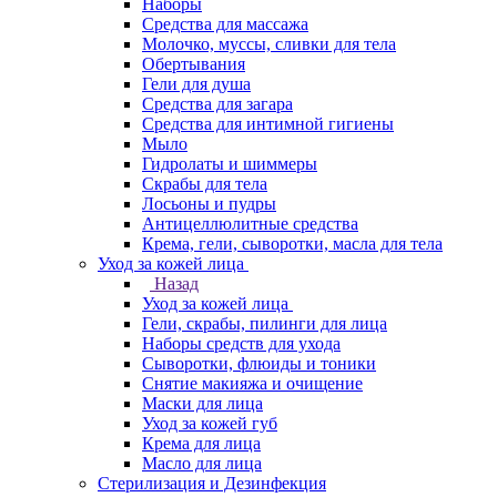
Наборы
Средства для массажа
Молочко, муссы, сливки для тела
Обертывания
Гели для душа
Средства для загара
Средства для интимной гигиены
Мыло
Гидролаты и шиммеры
Скрабы для тела
Лосьоны и пудры
Антицеллюлитные средства
Крема, гели, сыворотки, масла для тела
Уход за кожей лица
Назад
Уход за кожей лица
Гели, скрабы, пилинги для лица
Наборы средств для ухода
Сыворотки, флюиды и тоники
Снятие макияжа и очищение
Маски для лица
Уход за кожей губ
Крема для лица
Масло для лица
Стерилизация и Дезинфекция