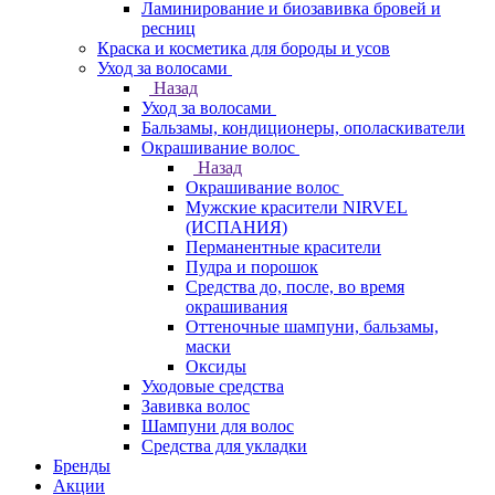
Ламинирование и биозавивка бровей и
ресниц
Краска и косметика для бороды и усов
Уход за волосами
Назад
Уход за волосами
Бальзамы, кондиционеры, ополаскиватели
Окрашивание волос
Назад
Окрашивание волос
Мужские красители NIRVEL
(ИСПАНИЯ)
Перманентные красители
Пудра и порошок
Средства до, после, во время
окрашивания
Оттеночные шампуни, бальзамы,
маски
Оксиды
Уходовые средства
Завивка волос
Шампуни для волос
Средства для укладки
Бренды
Акции