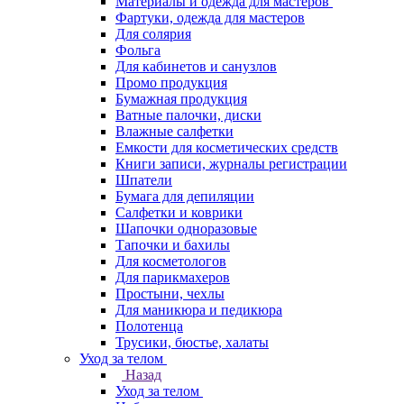
Материалы и одежда для мастеров
Фартуки, одежда для мастеров
Для солярия
Фольга
Для кабинетов и санузлов
Промо продукция
Бумажная продукция
Ватные палочки, диски
Влажные салфетки
Емкости для косметических средств
Книги записи, журналы регистрации
Шпатели
Бумага для депиляции
Салфетки и коврики
Шапочки одноразовые
Тапочки и бахилы
Для косметологов
Для парикмахеров
Простыни, чехлы
Для маникюра и педикюра
Полотенца
Трусики, бюстье, халаты
Уход за телом
Назад
Уход за телом