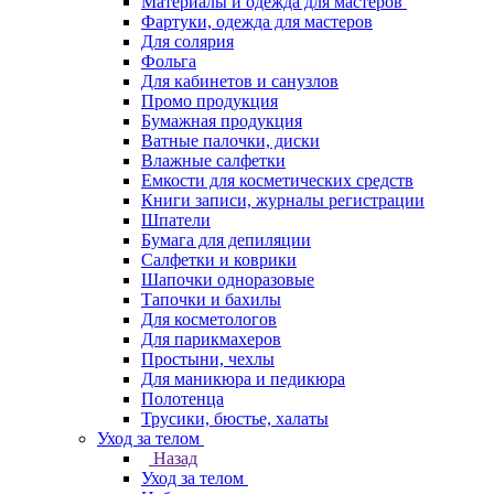
Материалы и одежда для мастеров
Фартуки, одежда для мастеров
Для солярия
Фольга
Для кабинетов и санузлов
Промо продукция
Бумажная продукция
Ватные палочки, диски
Влажные салфетки
Емкости для косметических средств
Книги записи, журналы регистрации
Шпатели
Бумага для депиляции
Салфетки и коврики
Шапочки одноразовые
Тапочки и бахилы
Для косметологов
Для парикмахеров
Простыни, чехлы
Для маникюра и педикюра
Полотенца
Трусики, бюстье, халаты
Уход за телом
Назад
Уход за телом