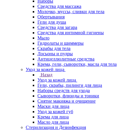
Наборы
Средства для массажа
Молочко, муссы, сливки для тела
Обертывания
Гели для душа
Средства для загара
Средства для интимной гигиены
Мыло
Гидролаты и шиммеры
Скрабы для тела
Лосьоны и пудры
Антицеллюлитные средства
Крема, гели, сыворотки, масла для тела
Уход за кожей лица
Назад
Уход за кожей лица
Гели, скрабы, пилинги для лица
Наборы средств для ухода
Сыворотки, флюиды и тоники
Снятие макияжа и очищение
Маски для лица
Уход за кожей губ
Крема для лица
Масло для лица
Стерилизация и Дезинфекция