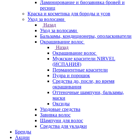
Ламинирование и биозавивка бровей и
ресниц
Краска и косметика для бороды и усов
Уход за волосами
Назад
Уход за волосами
Бальзамы, кондиционеры, ополаскиватели
Окрашивание волос
Назад
Окрашивание волос
Мужские красители NIRVEL
(ИСПАНИЯ)
Перманентные красители
Пудра и порошок
Средства до, после, во время
окрашивания
Оттеночные шампуни, бальзамы,
маски
Оксиды
Уходовые средства
Завивка волос
Шампуни для волос
Средства для укладки
Бренды
Акции