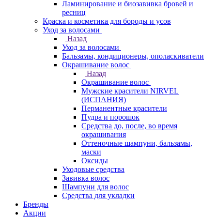
Ламинирование и биозавивка бровей и
ресниц
Краска и косметика для бороды и усов
Уход за волосами
Назад
Уход за волосами
Бальзамы, кондиционеры, ополаскиватели
Окрашивание волос
Назад
Окрашивание волос
Мужские красители NIRVEL
(ИСПАНИЯ)
Перманентные красители
Пудра и порошок
Средства до, после, во время
окрашивания
Оттеночные шампуни, бальзамы,
маски
Оксиды
Уходовые средства
Завивка волос
Шампуни для волос
Средства для укладки
Бренды
Акции