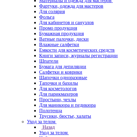
Материалы и одежда для мастеров
Фартуки, одежда для мастеров
Для солярия
Фольга
Для кабинетов и санузлов
Промо продукция
Бумажная продукция
Ватные палочки, диски
Влажные салфетки
Емкости для косметических средств
Книги записи, журналы регистрации
Шпатели
Бумага для депиляции
Салфетки и коврики
Шапочки одноразовые
Тапочки и бахилы
Для косметологов
Для парикмахеров
Простыни, чехлы
Для маникюра и педикюра
Полотенца
Трусики, бюстье, халаты
Уход за телом
Назад
Уход за телом