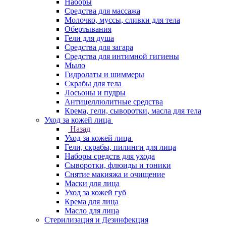
Наборы
Средства для массажа
Молочко, муссы, сливки для тела
Обертывания
Гели для душа
Средства для загара
Средства для интимной гигиены
Мыло
Гидролаты и шиммеры
Скрабы для тела
Лосьоны и пудры
Антицеллюлитные средства
Крема, гели, сыворотки, масла для тела
Уход за кожей лица
Назад
Уход за кожей лица
Гели, скрабы, пилинги для лица
Наборы средств для ухода
Сыворотки, флюиды и тоники
Снятие макияжа и очищение
Маски для лица
Уход за кожей губ
Крема для лица
Масло для лица
Стерилизация и Дезинфекция