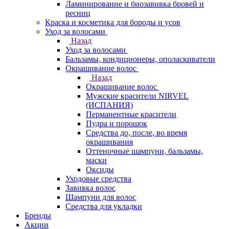
Ламинирование и биозавивка бровей и
ресниц
Краска и косметика для бороды и усов
Уход за волосами
Назад
Уход за волосами
Бальзамы, кондиционеры, ополаскиватели
Окрашивание волос
Назад
Окрашивание волос
Мужские красители NIRVEL
(ИСПАНИЯ)
Перманентные красители
Пудра и порошок
Средства до, после, во время
окрашивания
Оттеночные шампуни, бальзамы,
маски
Оксиды
Уходовые средства
Завивка волос
Шампуни для волос
Средства для укладки
Бренды
Акции