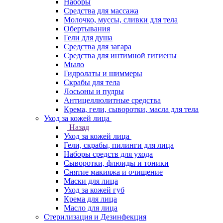
Наборы
Средства для массажа
Молочко, муссы, сливки для тела
Обертывания
Гели для душа
Средства для загара
Средства для интимной гигиены
Мыло
Гидролаты и шиммеры
Скрабы для тела
Лосьоны и пудры
Антицеллюлитные средства
Крема, гели, сыворотки, масла для тела
Уход за кожей лица
Назад
Уход за кожей лица
Гели, скрабы, пилинги для лица
Наборы средств для ухода
Сыворотки, флюиды и тоники
Снятие макияжа и очищение
Маски для лица
Уход за кожей губ
Крема для лица
Масло для лица
Стерилизация и Дезинфекция