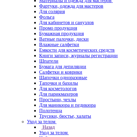
Материалы и одежда для мастеров
Фартуки, одежда для мастеров
Для солярия
Фольга
Для кабинетов и санузлов
Промо продукция
Бумажная продукция
Ватные палочки, диски
Влажные салфетки
Емкости для косметических средств
Книги записи, журналы регистрации
Шпатели
Бумага для депиляции
Салфетки и коврики
Шапочки одноразовые
Тапочки и бахилы
Для косметологов
Для парикмахеров
Простыни, чехлы
Для маникюра и педикюра
Полотенца
Трусики, бюстье, халаты
Уход за телом
Назад
Уход за телом