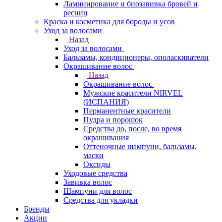
Ламинирование и биозавивка бровей и
ресниц
Краска и косметика для бороды и усов
Уход за волосами
Назад
Уход за волосами
Бальзамы, кондиционеры, ополаскиватели
Окрашивание волос
Назад
Окрашивание волос
Мужские красители NIRVEL
(ИСПАНИЯ)
Перманентные красители
Пудра и порошок
Средства до, после, во время
окрашивания
Оттеночные шампуни, бальзамы,
маски
Оксиды
Уходовые средства
Завивка волос
Шампуни для волос
Средства для укладки
Бренды
Акции