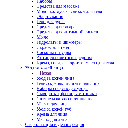
Наборы
Средства для массажа
Молочко, муссы, сливки для тела
Обертывания
Гели для душа
Средства для загара
Средства для интимной гигиены
Мыло
Гидролаты и шиммеры
Скрабы для тела
Лосьоны и пудры
Антицеллюлитные средства
Крема, гели, сыворотки, масла для тела
Уход за кожей лица
Назад
Уход за кожей лица
Гели, скрабы, пилинги для лица
Наборы средств для ухода
Сыворотки, флюиды и тоники
Снятие макияжа и очищение
Маски для лица
Уход за кожей губ
Крема для лица
Масло для лица
Стерилизация и Дезинфекция