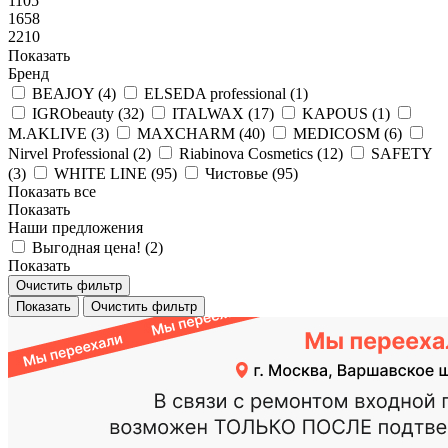
1105
1658
2210
Показать
Бренд
BEAJOY (
4
)
ELSEDA professional (
1
)
IGRObeauty (
32
)
ITALWAX (
17
)
KAPOUS (
1
)
M.AKLIVE (
3
)
MAXCHARM (
40
)
MEDICOSM (
6
)
Nirvel Professional (
2
)
Riabinova Cosmetics (
12
)
SAFETY
(
3
)
WHITE LINE (
95
)
Чистовье (
95
)
Показать все
Показать
Наши предложения
Выгодная цена! (
2
)
Показать
Очистить фильтр
Показать
Очистить фильтр