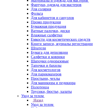
Материалы и одежда для мастеров
Фартуки, одежда для мастеров
Для солярия
Фольга
Для кабинетов и санузлов
Промо продукция
Бумажная продукция
Ватные палочки, диски
Влажные салфетки
Емкости для косметических средств
Книги записи, журналы регистрации
Шпатели
Бумага для депиляции
Салфетки и коврики
Шапочки одноразовые
Тапочки и бахилы
Для косметологов
Для парикмахеров
Простыни, чехлы
Для маникюра и педикюра
Полотенца
Трусики, бюстье, халаты
Уход за телом
Назад
Уход за телом