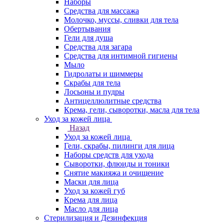
Наборы
Средства для массажа
Молочко, муссы, сливки для тела
Обертывания
Гели для душа
Средства для загара
Средства для интимной гигиены
Мыло
Гидролаты и шиммеры
Скрабы для тела
Лосьоны и пудры
Антицеллюлитные средства
Крема, гели, сыворотки, масла для тела
Уход за кожей лица
Назад
Уход за кожей лица
Гели, скрабы, пилинги для лица
Наборы средств для ухода
Сыворотки, флюиды и тоники
Снятие макияжа и очищение
Маски для лица
Уход за кожей губ
Крема для лица
Масло для лица
Стерилизация и Дезинфекция