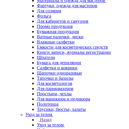
Материалы и одежда для мастеров
Фартуки, одежда для мастеров
Для солярия
Фольга
Для кабинетов и санузлов
Промо продукция
Бумажная продукция
Ватные палочки, диски
Влажные салфетки
Емкости для косметических средств
Книги записи, журналы регистрации
Шпатели
Бумага для депиляции
Салфетки и коврики
Шапочки одноразовые
Тапочки и бахилы
Для косметологов
Для парикмахеров
Простыни, чехлы
Для маникюра и педикюра
Полотенца
Трусики, бюстье, халаты
Уход за телом
Назад
Уход за телом