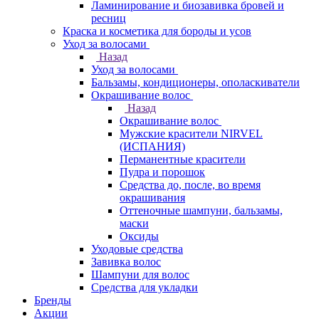
Ламинирование и биозавивка бровей и
ресниц
Краска и косметика для бороды и усов
Уход за волосами
Назад
Уход за волосами
Бальзамы, кондиционеры, ополаскиватели
Окрашивание волос
Назад
Окрашивание волос
Мужские красители NIRVEL
(ИСПАНИЯ)
Перманентные красители
Пудра и порошок
Средства до, после, во время
окрашивания
Оттеночные шампуни, бальзамы,
маски
Оксиды
Уходовые средства
Завивка волос
Шампуни для волос
Средства для укладки
Бренды
Акции