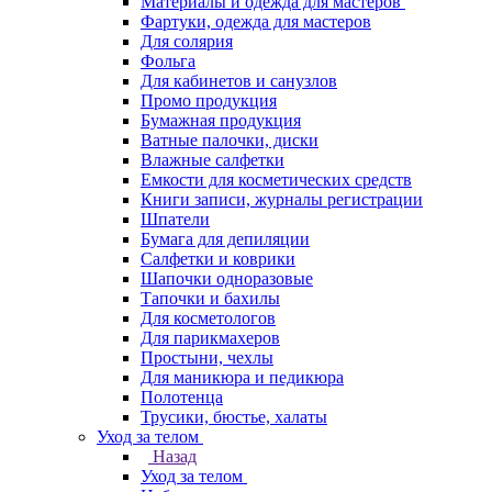
Материалы и одежда для мастеров
Фартуки, одежда для мастеров
Для солярия
Фольга
Для кабинетов и санузлов
Промо продукция
Бумажная продукция
Ватные палочки, диски
Влажные салфетки
Емкости для косметических средств
Книги записи, журналы регистрации
Шпатели
Бумага для депиляции
Салфетки и коврики
Шапочки одноразовые
Тапочки и бахилы
Для косметологов
Для парикмахеров
Простыни, чехлы
Для маникюра и педикюра
Полотенца
Трусики, бюстье, халаты
Уход за телом
Назад
Уход за телом