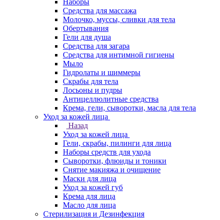
Наборы
Средства для массажа
Молочко, муссы, сливки для тела
Обертывания
Гели для душа
Средства для загара
Средства для интимной гигиены
Мыло
Гидролаты и шиммеры
Скрабы для тела
Лосьоны и пудры
Антицеллюлитные средства
Крема, гели, сыворотки, масла для тела
Уход за кожей лица
Назад
Уход за кожей лица
Гели, скрабы, пилинги для лица
Наборы средств для ухода
Сыворотки, флюиды и тоники
Снятие макияжа и очищение
Маски для лица
Уход за кожей губ
Крема для лица
Масло для лица
Стерилизация и Дезинфекция