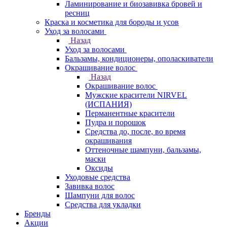
Ламинирование и биозавивка бровей и
ресниц
Краска и косметика для бороды и усов
Уход за волосами
Назад
Уход за волосами
Бальзамы, кондиционеры, ополаскиватели
Окрашивание волос
Назад
Окрашивание волос
Мужские красители NIRVEL
(ИСПАНИЯ)
Перманентные красители
Пудра и порошок
Средства до, после, во время
окрашивания
Оттеночные шампуни, бальзамы,
маски
Оксиды
Уходовые средства
Завивка волос
Шампуни для волос
Средства для укладки
Бренды
Акции