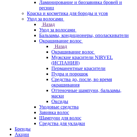
Ламинирование и биозавивка бровей и
ресниц
Краска и косметика для бороды и усов
Уход за волосами
Назад
Уход за волосами
Бальзамы, кондиционеры, ополаскиватели
Окрашивание волос
Назад
Окрашивание волос
Мужские красители NIRVEL
(ИСПАНИЯ)
Перманентные красители
Пудра и порошок
Средства до, после, во время
окрашивания
Оттеночные шампуни, бальзамы,
маски
Оксиды
Уходовые средства
Завивка волос
Шампуни для волос
Средства для укладки
Бренды
Акции