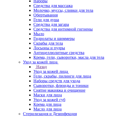
Наборы
Средства для массажа
Молочко, муссы, сливки для тела
Обертывания
Гели для душа
Средства для загара
Средства для интимной гигиены
Мыло
Гидролаты и шиммеры
Скрабы для тела
Лосьоны и пудры
Антицеллюлитные средства
Крема, гели, сыворотки, масла для тела
Уход за кожей лица
Назад
Уход за кожей лица
Гели, скрабы, пилинги для лица
Наборы средств для ухода
Сыворотки, флюиды и тоники
Снятие макияжа и очищение
Маски для лица
Уход за кожей губ
Крема для лица
Масло для лица
Стерилизация и Дезинфекция