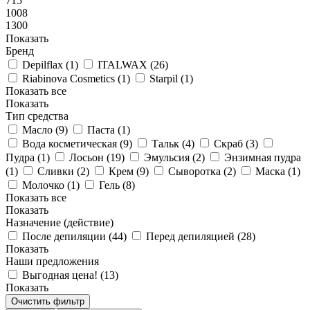
715
1008
1300
Показать
Бренд
Depilflax (
1
)
ITALWAX (
26
)
Riabinova Cosmetics (
1
)
Starpil (
1
)
Показать все
Показать
Тип средства
Масло (
9
)
Паста (
1
)
Вода косметическая (
9
)
Тальк (
4
)
Скраб (
3
)
Пудра (
1
)
Лосьон (
19
)
Эмульсия (
2
)
Энзимная пудра
(
1
)
Сливки (
2
)
Крем (
9
)
Сыворотка (
2
)
Маска (
1
)
Молочко (
1
)
Гель (
8
)
Показать все
Показать
Назначение (действие)
После депиляции (
44
)
Перед депиляцией (
28
)
Показать
Наши предложения
Выгодная цена! (
13
)
Показать
Очистить фильтр