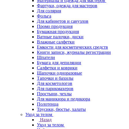
Материалы и одежда для мастеров
Фартуки, одежда для мастеров
Для солярия
Фольга
Для кабинетов и санузлов
Промо продукция
Бумажная продукция
Ватные палочки, диски
Влажные салфетки
Емкости для косметических средств
Книги записи, журналы регистрации
Шпатели
Бумага для депиляции
Салфетки и коврики
Шапочки одноразовые
Тапочки и бахилы
Для косметологов
Для парикмахеров
Простыни, чехлы
Для маникюра и педикюра
Полотенца
Трусики, бюстье, халаты
Уход за телом
Назад
Уход за телом