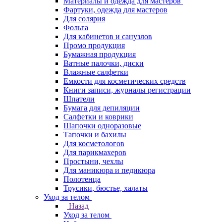
Материалы и одежда для мастеров
Фартуки, одежда для мастеров
Для солярия
Фольга
Для кабинетов и санузлов
Промо продукция
Бумажная продукция
Ватные палочки, диски
Влажные салфетки
Емкости для косметических средств
Книги записи, журналы регистрации
Шпатели
Бумага для депиляции
Салфетки и коврики
Шапочки одноразовые
Тапочки и бахилы
Для косметологов
Для парикмахеров
Простыни, чехлы
Для маникюра и педикюра
Полотенца
Трусики, бюстье, халаты
Уход за телом
Назад
Уход за телом