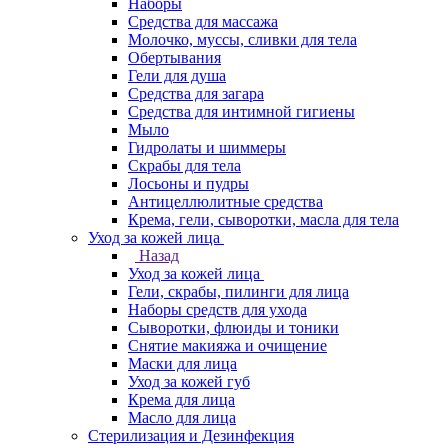
Наборы
Средства для массажа
Молочко, муссы, сливки для тела
Обертывания
Гели для душа
Средства для загара
Средства для интимной гигиены
Мыло
Гидролаты и шиммеры
Скрабы для тела
Лосьоны и пудры
Антицеллюлитные средства
Крема, гели, сыворотки, масла для тела
Уход за кожей лица
Назад
Уход за кожей лица
Гели, скрабы, пилинги для лица
Наборы средств для ухода
Сыворотки, флюиды и тоники
Снятие макияжа и очищение
Маски для лица
Уход за кожей губ
Крема для лица
Масло для лица
Стерилизация и Дезинфекция