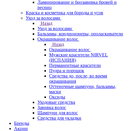
Ламинирование и биозавивка бровей и
ресниц
Краска и косметика для бороды и усов
Уход за волосами
Назад
Уход за волосами
Бальзамы, кондиционеры, ополаскиватели
Окрашивание волос
Назад
Окрашивание волос
Мужские красители NIRVEL
(ИСПАНИЯ)
Перманентные красители
Пудра и порошок
Средства до, после, во время
окрашивания
Оттеночные шампуни, бальзамы,
маски
Оксиды
Уходовые средства
Завивка волос
Шампуни для волос
Средства для укладки
Бренды
Акции