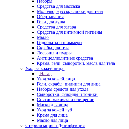
Наборы
Средства для массажа
Молочко, муссы, сливки для тела
Обертывания
Гели для душа
Средства для загара
Средства для интимной гигиены
Мыло
Гидролаты и шиммеры
Скрабы для тела
Лосьоны и пудры
Антицеллюлитные средства
Крема, гели, сыворотки, масла для тела
Уход за кожей лица
Назад
Уход за кожей лица
Гели, скрабы, пилинги для лица
Наборы средств для ухода
Сыворотки, флюиды и тоники
Снятие макияжа и очищение
Маски для лица
Уход за кожей губ
Крема для лица
Масло для лица
Стерилизация и Дезинфекция