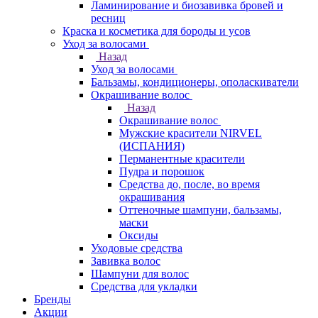
Ламинирование и биозавивка бровей и
ресниц
Краска и косметика для бороды и усов
Уход за волосами
Назад
Уход за волосами
Бальзамы, кондиционеры, ополаскиватели
Окрашивание волос
Назад
Окрашивание волос
Мужские красители NIRVEL
(ИСПАНИЯ)
Перманентные красители
Пудра и порошок
Средства до, после, во время
окрашивания
Оттеночные шампуни, бальзамы,
маски
Оксиды
Уходовые средства
Завивка волос
Шампуни для волос
Средства для укладки
Бренды
Акции