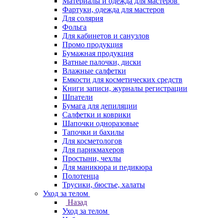
Материалы и одежда для мастеров
Фартуки, одежда для мастеров
Для солярия
Фольга
Для кабинетов и санузлов
Промо продукция
Бумажная продукция
Ватные палочки, диски
Влажные салфетки
Емкости для косметических средств
Книги записи, журналы регистрации
Шпатели
Бумага для депиляции
Салфетки и коврики
Шапочки одноразовые
Тапочки и бахилы
Для косметологов
Для парикмахеров
Простыни, чехлы
Для маникюра и педикюра
Полотенца
Трусики, бюстье, халаты
Уход за телом
Назад
Уход за телом