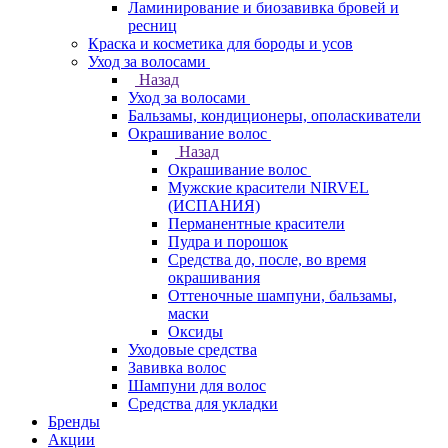
Ламинирование и биозавивка бровей и
ресниц
Краска и косметика для бороды и усов
Уход за волосами
Назад
Уход за волосами
Бальзамы, кондиционеры, ополаскиватели
Окрашивание волос
Назад
Окрашивание волос
Мужские красители NIRVEL
(ИСПАНИЯ)
Перманентные красители
Пудра и порошок
Средства до, после, во время
окрашивания
Оттеночные шампуни, бальзамы,
маски
Оксиды
Уходовые средства
Завивка волос
Шампуни для волос
Средства для укладки
Бренды
Акции