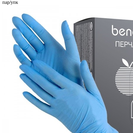
пар/упк