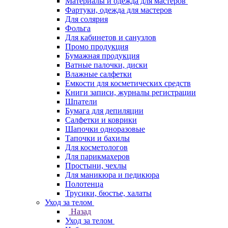
Материалы и одежда для мастеров
Фартуки, одежда для мастеров
Для солярия
Фольга
Для кабинетов и санузлов
Промо продукция
Бумажная продукция
Ватные палочки, диски
Влажные салфетки
Емкости для косметических средств
Книги записи, журналы регистрации
Шпатели
Бумага для депиляции
Салфетки и коврики
Шапочки одноразовые
Тапочки и бахилы
Для косметологов
Для парикмахеров
Простыни, чехлы
Для маникюра и педикюра
Полотенца
Трусики, бюстье, халаты
Уход за телом
Назад
Уход за телом