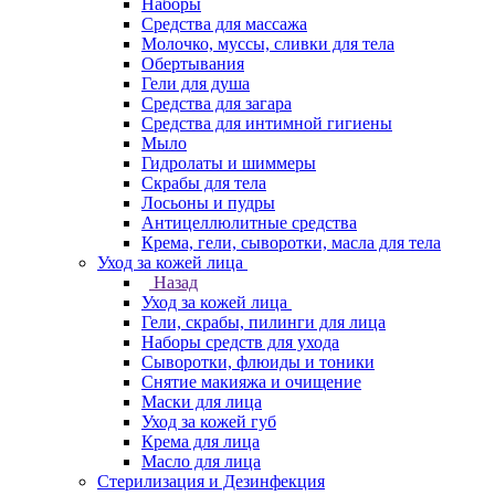
Наборы
Средства для массажа
Молочко, муссы, сливки для тела
Обертывания
Гели для душа
Средства для загара
Средства для интимной гигиены
Мыло
Гидролаты и шиммеры
Скрабы для тела
Лосьоны и пудры
Антицеллюлитные средства
Крема, гели, сыворотки, масла для тела
Уход за кожей лица
Назад
Уход за кожей лица
Гели, скрабы, пилинги для лица
Наборы средств для ухода
Сыворотки, флюиды и тоники
Снятие макияжа и очищение
Маски для лица
Уход за кожей губ
Крема для лица
Масло для лица
Стерилизация и Дезинфекция