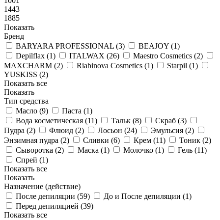
1001
1443
1885
Показать
Бренд
BARYARA PROFESSIONAL (
3
)
BEAJOY (
1
)
Depilflax (
1
)
ITALWAX (
26
)
Maestro Cosmetics (
2
)
MAXCHARM (
2
)
Riabinova Cosmetics (
1
)
Starpil (
1
)
YUSKISS (
2
)
Показать все
Показать
Тип средства
Масло (
9
)
Паста (
1
)
Вода косметическая (
11
)
Тальк (
8
)
Скраб (
3
)
Пудра (
2
)
Флюид (
2
)
Лосьон (
24
)
Эмульсия (
2
)
Энзимная пудра (
2
)
Сливки (
6
)
Крем (
11
)
Тоник (
2
)
Сыворотка (
2
)
Маска (
1
)
Молочко (
1
)
Гель (
11
)
Спрей (
1
)
Показать все
Показать
Назначение (действие)
После депиляции (
59
)
До и После депиляции (
1
)
Перед депиляцией (
39
)
Показать все