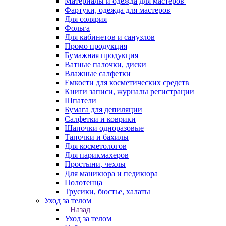
Материалы и одежда для мастеров
Фартуки, одежда для мастеров
Для солярия
Фольга
Для кабинетов и санузлов
Промо продукция
Бумажная продукция
Ватные палочки, диски
Влажные салфетки
Емкости для косметических средств
Книги записи, журналы регистрации
Шпатели
Бумага для депиляции
Салфетки и коврики
Шапочки одноразовые
Тапочки и бахилы
Для косметологов
Для парикмахеров
Простыни, чехлы
Для маникюра и педикюра
Полотенца
Трусики, бюстье, халаты
Уход за телом
Назад
Уход за телом