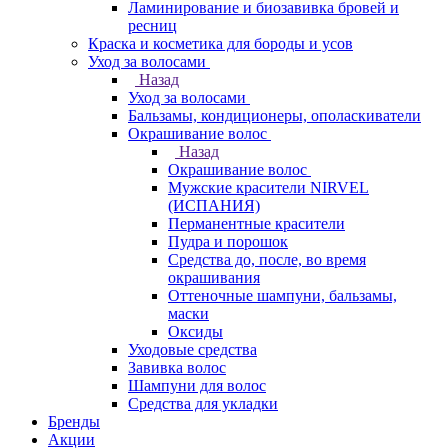
Ламинирование и биозавивка бровей и
ресниц
Краска и косметика для бороды и усов
Уход за волосами
Назад
Уход за волосами
Бальзамы, кондиционеры, ополаскиватели
Окрашивание волос
Назад
Окрашивание волос
Мужские красители NIRVEL
(ИСПАНИЯ)
Перманентные красители
Пудра и порошок
Средства до, после, во время
окрашивания
Оттеночные шампуни, бальзамы,
маски
Оксиды
Уходовые средства
Завивка волос
Шампуни для волос
Средства для укладки
Бренды
Акции