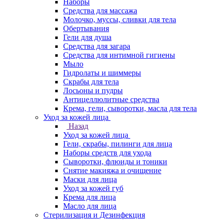
Наборы
Средства для массажа
Молочко, муссы, сливки для тела
Обертывания
Гели для душа
Средства для загара
Средства для интимной гигиены
Мыло
Гидролаты и шиммеры
Скрабы для тела
Лосьоны и пудры
Антицеллюлитные средства
Крема, гели, сыворотки, масла для тела
Уход за кожей лица
Назад
Уход за кожей лица
Гели, скрабы, пилинги для лица
Наборы средств для ухода
Сыворотки, флюиды и тоники
Снятие макияжа и очищение
Маски для лица
Уход за кожей губ
Крема для лица
Масло для лица
Стерилизация и Дезинфекция