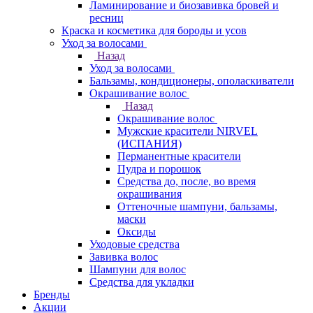
Ламинирование и биозавивка бровей и
ресниц
Краска и косметика для бороды и усов
Уход за волосами
Назад
Уход за волосами
Бальзамы, кондиционеры, ополаскиватели
Окрашивание волос
Назад
Окрашивание волос
Мужские красители NIRVEL
(ИСПАНИЯ)
Перманентные красители
Пудра и порошок
Средства до, после, во время
окрашивания
Оттеночные шампуни, бальзамы,
маски
Оксиды
Уходовые средства
Завивка волос
Шампуни для волос
Средства для укладки
Бренды
Акции