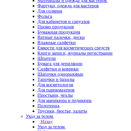
Материалы и одежда для мастеров
Фартуки, одежда для мастеров
Для солярия
Фольга
Для кабинетов и санузлов
Промо продукция
Бумажная продукция
Ватные палочки, диски
Влажные салфетки
Емкости для косметических средств
Книги записи, журналы регистрации
Шпатели
Бумага для депиляции
Салфетки и коврики
Шапочки одноразовые
Тапочки и бахилы
Для косметологов
Для парикмахеров
Простыни, чехлы
Для маникюра и педикюра
Полотенца
Трусики, бюстье, халаты
Уход за телом
Назад
Уход за телом