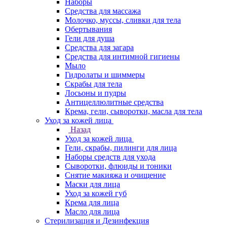
Наборы
Средства для массажа
Молочко, муссы, сливки для тела
Обертывания
Гели для душа
Средства для загара
Средства для интимной гигиены
Мыло
Гидролаты и шиммеры
Скрабы для тела
Лосьоны и пудры
Антицеллюлитные средства
Крема, гели, сыворотки, масла для тела
Уход за кожей лица
Назад
Уход за кожей лица
Гели, скрабы, пилинги для лица
Наборы средств для ухода
Сыворотки, флюиды и тоники
Снятие макияжа и очищение
Маски для лица
Уход за кожей губ
Крема для лица
Масло для лица
Стерилизация и Дезинфекция