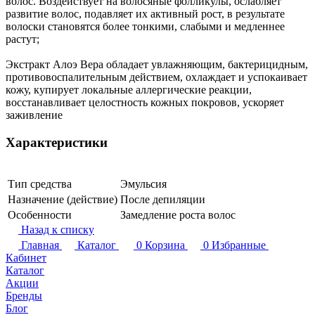
волос. Воздействует на волосяные фолликулы, ослабляет
развитие волос, подавляет их активный рост, в результате
волоски становятся более тонкими, слабыми и медленнее
растут;
Экстракт Алоэ Вера обладает увлажняющим, бактерицидным,
противовоспалительным действием, охлаждает и успокаивает
кожу, купирует локальные аллергические реакции,
восстанавливает целостность кожных покровов, ускоряет
заживление
Характеристики
Тип средства
Эмульсия
Назначение (действие)
После депиляции
Особенности
Замедление роста волос
Назад к списку
Главная
Каталог
0
Корзина
0
Избранные
Кабинет
Каталог
Акции
Бренды
Блог