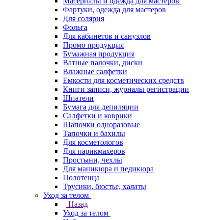
Материалы и одежда для мастеров
Фартуки, одежда для мастеров
Для солярия
Фольга
Для кабинетов и санузлов
Промо продукция
Бумажная продукция
Ватные палочки, диски
Влажные салфетки
Емкости для косметических средств
Книги записи, журналы регистрации
Шпатели
Бумага для депиляции
Салфетки и коврики
Шапочки одноразовые
Тапочки и бахилы
Для косметологов
Для парикмахеров
Простыни, чехлы
Для маникюра и педикюра
Полотенца
Трусики, бюстье, халаты
Уход за телом
Назад
Уход за телом