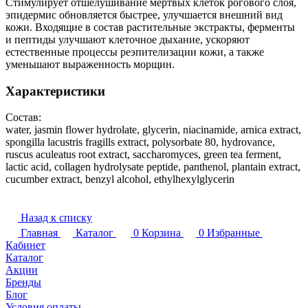
Стимулирует отшелушивание мертвых клеток рогового слоя,
эпидермис обновляется быстрее, улучшается внешний вид
кожи. Входящие в состав растительные экстракты, ферменты
и пептиды улучшают клеточное дыхание, ускоряют
естественные процессы реэпителизации кожи, а также
уменьшают выраженность морщин.
Характеристики
Состав:
water, jasmin flower hydrolate, glycerin, niacinamide, arnica extract,
spongilla lacustris fragills extract, polysorbate 80, hydrovance,
ruscus aculeatus root extract, saccharomyces, green tea ferment,
lactic acid, collagen hydrolysate peptide, panthenol, plantain extract,
cucumber extract, benzyl alcohol, ethylhexylglycerin
Назад к списку
Главная
Каталог
0
Корзина
0
Избранные
Кабинет
Каталог
Акции
Бренды
Блог
Условия оплаты