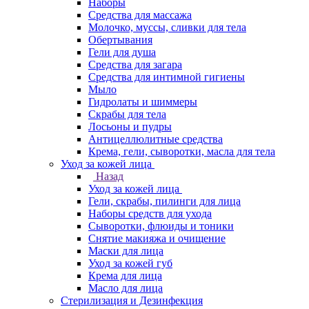
Наборы
Средства для массажа
Молочко, муссы, сливки для тела
Обертывания
Гели для душа
Средства для загара
Средства для интимной гигиены
Мыло
Гидролаты и шиммеры
Скрабы для тела
Лосьоны и пудры
Антицеллюлитные средства
Крема, гели, сыворотки, масла для тела
Уход за кожей лица
Назад
Уход за кожей лица
Гели, скрабы, пилинги для лица
Наборы средств для ухода
Сыворотки, флюиды и тоники
Снятие макияжа и очищение
Маски для лица
Уход за кожей губ
Крема для лица
Масло для лица
Стерилизация и Дезинфекция