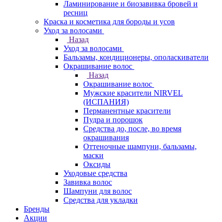
Ламинирование и биозавивка бровей и
ресниц
Краска и косметика для бороды и усов
Уход за волосами
Назад
Уход за волосами
Бальзамы, кондиционеры, ополаскиватели
Окрашивание волос
Назад
Окрашивание волос
Мужские красители NIRVEL
(ИСПАНИЯ)
Перманентные красители
Пудра и порошок
Средства до, после, во время
окрашивания
Оттеночные шампуни, бальзамы,
маски
Оксиды
Уходовые средства
Завивка волос
Шампуни для волос
Средства для укладки
Бренды
Акции