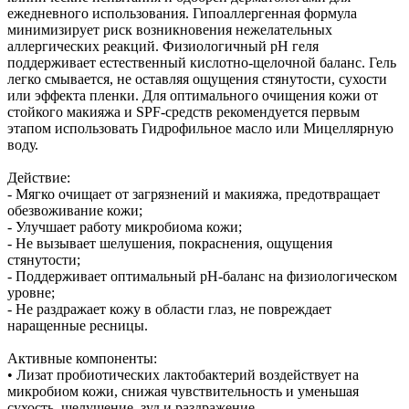
ежедневного использования. Гипоаллергенная формула
минимизирует риск возникновения нежелательных
аллергических реакций. Физиологичный pH геля
поддерживает естественный кислотно-щелочной баланс. Гель
легко смывается, не оставляя ощущения стянутости, сухости
или эффекта пленки. Для оптимального очищения кожи от
стойкого макияжа и SPF-средств рекомендуется первым
этапом использовать Гидрофильное масло или Мицеллярную
воду.
Действие:
- Мягко очищает от загрязнений и макияжа, предотвращает
обезвоживание кожи;
- Улучшает работу микробиома кожи;
- Не вызывает шелушения, покраснения, ощущения
стянутости;
- Поддерживает оптимальный pH-баланс на физиологическом
уровне;
- Не раздражает кожу в области глаз, не повреждает
наращенные ресницы.
Активные компоненты:
• Лизат пробиотических лактобактерий воздействует на
микробиом кожи, снижая чувствительность и уменьшая
сухость, шелушение, зуд и раздражение.