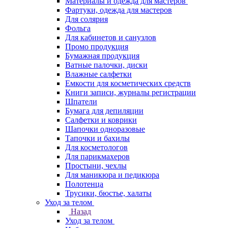
Материалы и одежда для мастеров
Фартуки, одежда для мастеров
Для солярия
Фольга
Для кабинетов и санузлов
Промо продукция
Бумажная продукция
Ватные палочки, диски
Влажные салфетки
Емкости для косметических средств
Книги записи, журналы регистрации
Шпатели
Бумага для депиляции
Салфетки и коврики
Шапочки одноразовые
Тапочки и бахилы
Для косметологов
Для парикмахеров
Простыни, чехлы
Для маникюра и педикюра
Полотенца
Трусики, бюстье, халаты
Уход за телом
Назад
Уход за телом