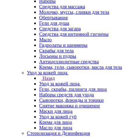
Наборы
Средства для массажа
Молочко, муссы, сливки для тела
Обертывания
Гели для душа
Средства для загара
Средства для интимной гигиены
Мыло
Гидролаты и шиммеры
Скрабы для тела
Лосьоны и пудры
Антицеллюлитные средства
Крема, гели, сыворотки, масла для тела
Уход за кожей лица
Назад
Уход за кожей лица
Гели, скрабы, пилинги для лица
Наборы средств для ухода
Сыворотки, флюиды и тоники
Снятие макияжа и очищение
Маски для лица
Уход за кожей губ
Крема для лица
Масло для лица
Стерилизация и Дезинфекция