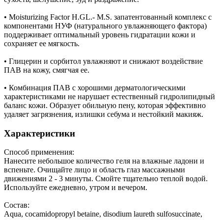
• Moisturizing Factor H.GL.- M.S. запатентованный комплекс с
компонентами НУФ (натурального увлажняющего фактора)
поддерживает оптимальный уровень гидратации кожи и
сохраняет ее мягкость.
• Глицерин и сорбитол увлажняют и снижают воздействие
ПАВ на кожу, смягчая ее.
• Комбинация ПАВ с хорошими дерматологическими
характеристиками не нарушает естественный гидролипидный
баланс кожи. Образует обильную пену, которая эффективно
удаляет загрязнения, излишки себума и нестойкий макияж.
Характеристики
Способ применения:
Нанесите небольшое количество геля на влажные ладони и
вспеньте. Очищайте лицо и область глаз массажными
движениями 2 - 3 минуты. Смойте тщательно теплой водой.
Используйте ежедневно, утром и вечером.
Состав:
Aqua, сocamidopropyl betaine, disodium laureth sulfosuccinate,