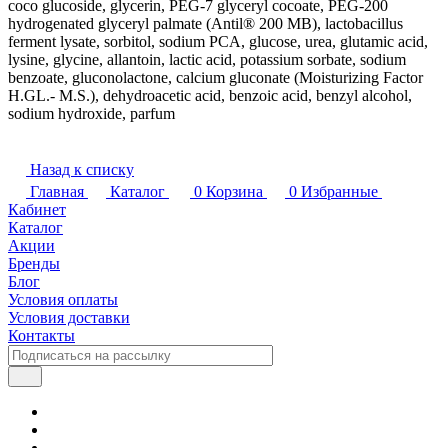
coco glucoside, glycerin, PEG-7 glyceryl cocoate, PEG-200
hydrogenated glyceryl palmate (Antil® 200 MB), lactobacillus
ferment lysate, sorbitol, sodium PCA, glucose, urea, glutamic acid,
lysine, glycine, allantoin, lactic acid, potassium sorbate, sodium
benzoate, gluconolactone, calcium gluconate (Moisturizing Factor
H.GL.- M.S.), dehydroacetic acid, benzoic acid, benzyl alcohol,
sodium hydroxide, parfum
Назад к списку
Главная
Каталог
0
Корзина
0
Избранные
Кабинет
Каталог
Акции
Бренды
Блог
Условия оплаты
Условия доставки
Контакты