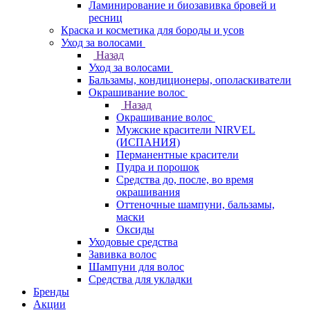
Ламинирование и биозавивка бровей и
ресниц
Краска и косметика для бороды и усов
Уход за волосами
Назад
Уход за волосами
Бальзамы, кондиционеры, ополаскиватели
Окрашивание волос
Назад
Окрашивание волос
Мужские красители NIRVEL
(ИСПАНИЯ)
Перманентные красители
Пудра и порошок
Средства до, после, во время
окрашивания
Оттеночные шампуни, бальзамы,
маски
Оксиды
Уходовые средства
Завивка волос
Шампуни для волос
Средства для укладки
Бренды
Акции