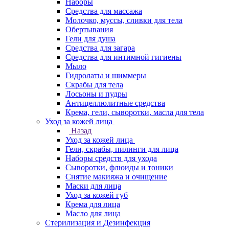
Наборы
Средства для массажа
Молочко, муссы, сливки для тела
Обертывания
Гели для душа
Средства для загара
Средства для интимной гигиены
Мыло
Гидролаты и шиммеры
Скрабы для тела
Лосьоны и пудры
Антицеллюлитные средства
Крема, гели, сыворотки, масла для тела
Уход за кожей лица
Назад
Уход за кожей лица
Гели, скрабы, пилинги для лица
Наборы средств для ухода
Сыворотки, флюиды и тоники
Снятие макияжа и очищение
Маски для лица
Уход за кожей губ
Крема для лица
Масло для лица
Стерилизация и Дезинфекция