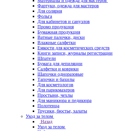
Материалы и одежда для мастеров
Фартуки, одежда для мастеров
Для солярия
Фольга
Для кабинетов и санузлов
Промо продукция
Бумажная продукция
Ватные палочки, диски
Влажные салфетки
Емкости для косметических средств
Книги записи, журналы регистрации
Шпатели
Бумага для депиляции
Салфетки и коврики
Шапочки одноразовые
Тапочки и бахилы
Для косметологов
Для парикмахеров
Простыни, чехлы
Для маникюра и педикюра
Полотенца
Трусики, бюстье, халаты
Уход за телом
Назад
Уход за телом