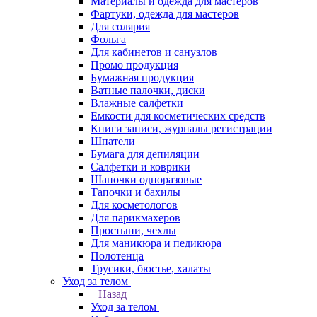
Материалы и одежда для мастеров
Фартуки, одежда для мастеров
Для солярия
Фольга
Для кабинетов и санузлов
Промо продукция
Бумажная продукция
Ватные палочки, диски
Влажные салфетки
Емкости для косметических средств
Книги записи, журналы регистрации
Шпатели
Бумага для депиляции
Салфетки и коврики
Шапочки одноразовые
Тапочки и бахилы
Для косметологов
Для парикмахеров
Простыни, чехлы
Для маникюра и педикюра
Полотенца
Трусики, бюстье, халаты
Уход за телом
Назад
Уход за телом