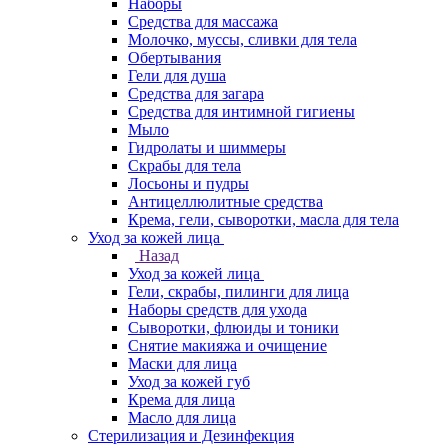
Наборы
Средства для массажа
Молочко, муссы, сливки для тела
Обертывания
Гели для душа
Средства для загара
Средства для интимной гигиены
Мыло
Гидролаты и шиммеры
Скрабы для тела
Лосьоны и пудры
Антицеллюлитные средства
Крема, гели, сыворотки, масла для тела
Уход за кожей лица
Назад
Уход за кожей лица
Гели, скрабы, пилинги для лица
Наборы средств для ухода
Сыворотки, флюиды и тоники
Снятие макияжа и очищение
Маски для лица
Уход за кожей губ
Крема для лица
Масло для лица
Стерилизация и Дезинфекция