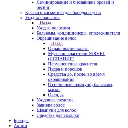
Ламинирование и биозавивка бровей и
ресниц
Краска и косметика для бороды и усов
Уход за волосами
Назад
Уход за волосами
Бальзамы, кондиционеры, ополаскиватели
Окрашивание волос
Назад
Окрашивание волос
Мужские красители NIRVEL
(ИСПАНИЯ)
Перманентные красители
Пудра и порошок
Средства до, после, во время
окрашивания
Оттеночные шампуни, бальзамы,
маски
Оксиды
Уходовые средства
Завивка волос
Шампуни для волос
Средства для укладки
Бренды
Акции