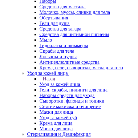
Наборы
Средства для массажа
Молочко, муссы, сливки для тела
Обертывания
Гели для душа
Средства для загара
Средства для интимной гигиены
Мыло
Гидролаты и шиммеры
Скрабы для тела
Лосьоны и пудры
Антицеллюлитные средства
Крема, гели, сыворотки, масла для тела
Уход за кожей лица
Назад
Уход за кожей лица
Гели, скрабы, пилинги для лица
Наборы средств для ухода
Сыворотки, флюиды и тоники
Снятие макияжа и очищение
Маски для лица
Уход за кожей губ
Крема для лица
Масло для лица
Стерилизация и Дезинфекция