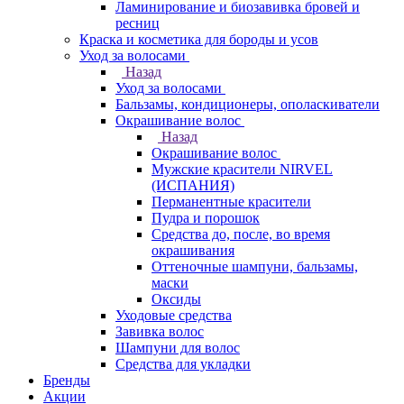
Ламинирование и биозавивка бровей и
ресниц
Краска и косметика для бороды и усов
Уход за волосами
Назад
Уход за волосами
Бальзамы, кондиционеры, ополаскиватели
Окрашивание волос
Назад
Окрашивание волос
Мужские красители NIRVEL
(ИСПАНИЯ)
Перманентные красители
Пудра и порошок
Средства до, после, во время
окрашивания
Оттеночные шампуни, бальзамы,
маски
Оксиды
Уходовые средства
Завивка волос
Шампуни для волос
Средства для укладки
Бренды
Акции