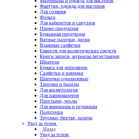
Материалы и одежда для мастеров
Фартуки, одежда для мастеров
Для солярия
Фольга
Для кабинетов и санузлов
Промо продукция
Бумажная продукция
Ватные палочки, диски
Влажные салфетки
Емкости для косметических средств
Книги записи, журналы регистрации
Шпатели
Бумага для депиляции
Салфетки и коврики
Шапочки одноразовые
Тапочки и бахилы
Для косметологов
Для парикмахеров
Простыни, чехлы
Для маникюра и педикюра
Полотенца
Трусики, бюстье, халаты
Уход за телом
Назад
Уход за телом