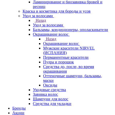
Ламинирование и биозавивка бровей и
ресниц
Краска и косметика для бороды и усов
Уход за волосами
Назад
Уход за волосами
Бальзамы, кондиционеры, ополаскиватели
Окрашивание волос
Назад
Окрашивание волос
Мужские красители NIRVEL
(ИСПАНИЯ)
Перманентные красители
Пудра и порошок
Средства до, после, во время
окрашивания
Оттеночные шампуни, бальзамы,
маски
Оксиды
Уходовые средства
Завивка волос
Шампуни для волос
Средства для укладки
Бренды
Акции