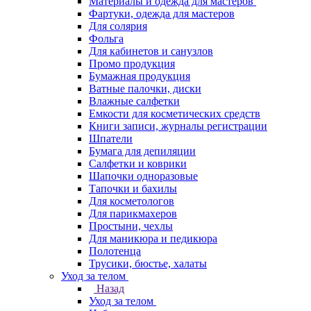
Материалы и одежда для мастеров
Фартуки, одежда для мастеров
Для солярия
Фольга
Для кабинетов и санузлов
Промо продукция
Бумажная продукция
Ватные палочки, диски
Влажные салфетки
Емкости для косметических средств
Книги записи, журналы регистрации
Шпатели
Бумага для депиляции
Салфетки и коврики
Шапочки одноразовые
Тапочки и бахилы
Для косметологов
Для парикмахеров
Простыни, чехлы
Для маникюра и педикюра
Полотенца
Трусики, бюстье, халаты
Уход за телом
Назад
Уход за телом