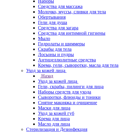
Наборы
Средства для массажа
Молочко, муссы, сливки для тела
Обертывания
Гели для душа
Средства для загара
Средства для интимной гигиены
Мыло
Гидролаты и шиммеры
Скрабы для тела
Лосьоны и пудры
Антицеллюлитные средства
Крема, гели, сыворотки, масла для тела
Уход за кожей лица
Назад
Уход за кожей лица
Гели, скрабы, пилинги для лица
Наборы средств для ухода
Сыворотки, флюиды и тоники
Снятие макияжа и очищение
Маски для лица
Уход за кожей губ
Крема для лица
Масло для лица
Стерилизация и Дезинфекция