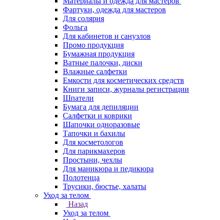
Материалы и одежда для мастеров
Фартуки, одежда для мастеров
Для солярия
Фольга
Для кабинетов и санузлов
Промо продукция
Бумажная продукция
Ватные палочки, диски
Влажные салфетки
Емкости для косметических средств
Книги записи, журналы регистрации
Шпатели
Бумага для депиляции
Салфетки и коврики
Шапочки одноразовые
Тапочки и бахилы
Для косметологов
Для парикмахеров
Простыни, чехлы
Для маникюра и педикюра
Полотенца
Трусики, бюстье, халаты
Уход за телом
Назад
Уход за телом