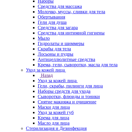
Наборы
Средства для массажа
Молочко, муссы, сливки для тела
Обертывания
Гели для душа
Средства для загара
Средства для интимной гигиены
Мыло
Гидролаты и шиммеры
Скрабы для тела
Лосьоны и пудры
Антицеллюлитные средства
Крема, гели, сыворотки, масла для тела
Уход за кожей лица
Назад
Уход за кожей лица
Гели, скрабы, пилинги для лица
Наборы средств для ухода
Сыворотки, флюиды и тоники
Снятие макияжа и очищение
Маски для лица
Уход за кожей губ
Крема для лица
Масло для лица
Стерилизация и Дезинфекция