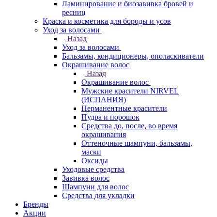
Ламинирование и биозавивка бровей и
ресниц
Краска и косметика для бороды и усов
Уход за волосами
Назад
Уход за волосами
Бальзамы, кондиционеры, ополаскиватели
Окрашивание волос
Назад
Окрашивание волос
Мужские красители NIRVEL
(ИСПАНИЯ)
Перманентные красители
Пудра и порошок
Средства до, после, во время
окрашивания
Оттеночные шампуни, бальзамы,
маски
Оксиды
Уходовые средства
Завивка волос
Шампуни для волос
Средства для укладки
Бренды
Акции