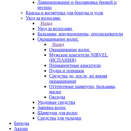
Ламинирование и биозавивка бровей и
ресниц
Краска и косметика для бороды и усов
Уход за волосами
Назад
Уход за волосами
Бальзамы, кондиционеры, ополаскиватели
Окрашивание волос
Назад
Окрашивание волос
Мужские красители NIRVEL
(ИСПАНИЯ)
Перманентные красители
Пудра и порошок
Средства до, после, во время
окрашивания
Оттеночные шампуни, бальзамы,
маски
Оксиды
Уходовые средства
Завивка волос
Шампуни для волос
Средства для укладки
Бренды
Акции