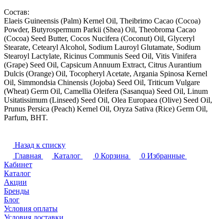
Состав:
Elaeis Guineensis (Palm) Kernel Oil, Theibrimo Cacao (Cocoa)
Powder, Butyrospermum Parkii (Shea) Oil, Theobroma Cacao
(Cocoa) Seed Butter, Cocos Nucifera (Coconut) Oil, Glyceryl
Stearate, Cetearyl Alcohol, Sodium Lauroyl Glutamate, Sodium
Stearoyl Lactylate, Ricinus Communis Seed Oil, Vitis Vinifera
(Grape) Seed Oil, Capsicum Annuum Extract, Citrus Aurantium
Dulcis (Orange) Oil, Tocopheryl Acetate, Argania Spinosa Kernel
Oil, Simmondsia Chinensis (Jojoba) Seed Oil, Triticum Vulgare
(Wheat) Germ Oil, Camellia Oleifera (Sasanqua) Seed Oil, Linum
Usitatissimum (Linseed) Seed Oil, Olea Europaea (Olive) Seed Oil,
Prunus Persica (Peach) Kernel Oil, Oryza Sativa (Rice) Germ Oil,
Parfum, BHT.
Назад к списку
Главная
Каталог
0
Корзина
0
Избранные
Кабинет
Каталог
Акции
Бренды
Блог
Условия оплаты
Условия доставки