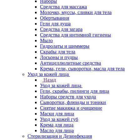
Наборы
Средства для массажа
Молочко, муссы, сливки для тела
Обертывания
Гели для душа
Средства для загара
Средства для интимной гигиены
Мыло
Гидролаты и шиммеры
Скрабы для тела
Лосьоны и пудры
Антицеллюлитные средства
Крема, гели, сыворотки, масла для тела
Уход за кожей лица
Назад
Уход за кожей лица
Гели, скрабы, пилинги для лица
Наборы средств для ухода
Сыворотки, флюиды и тоники
Снятие макияжа и очищение
Маски для лица
Уход за кожей губ
Крема для лица
Масло для лица
Стерилизация и Дезинфекция