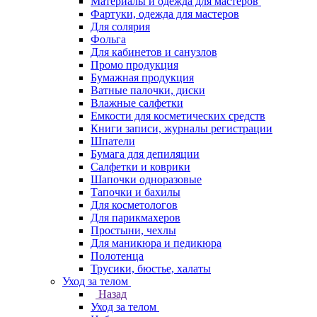
Материалы и одежда для мастеров
Фартуки, одежда для мастеров
Для солярия
Фольга
Для кабинетов и санузлов
Промо продукция
Бумажная продукция
Ватные палочки, диски
Влажные салфетки
Емкости для косметических средств
Книги записи, журналы регистрации
Шпатели
Бумага для депиляции
Салфетки и коврики
Шапочки одноразовые
Тапочки и бахилы
Для косметологов
Для парикмахеров
Простыни, чехлы
Для маникюра и педикюра
Полотенца
Трусики, бюстье, халаты
Уход за телом
Назад
Уход за телом