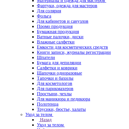
Материалы и одежда для мастеров
Фартуки, одежда для мастеров
Для солярия
Фольга
Для кабинетов и санузлов
Промо продукция
Бумажная продукция
Ватные палочки, диски
Влажные салфетки
Емкости для косметических средств
Книги записи, журналы регистрации
Шпатели
Бумага для депиляции
Салфетки и коврики
Шапочки одноразовые
Тапочки и бахилы
Для косметологов
Для парикмахеров
Простыни, чехлы
Для маникюра и педикюра
Полотенца
Трусики, бюстье, халаты
Уход за телом
Назад
Уход за телом