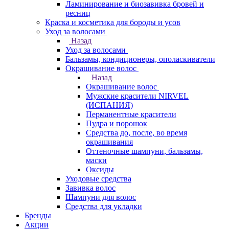
Ламинирование и биозавивка бровей и
ресниц
Краска и косметика для бороды и усов
Уход за волосами
Назад
Уход за волосами
Бальзамы, кондиционеры, ополаскиватели
Окрашивание волос
Назад
Окрашивание волос
Мужские красители NIRVEL
(ИСПАНИЯ)
Перманентные красители
Пудра и порошок
Средства до, после, во время
окрашивания
Оттеночные шампуни, бальзамы,
маски
Оксиды
Уходовые средства
Завивка волос
Шампуни для волос
Средства для укладки
Бренды
Акции