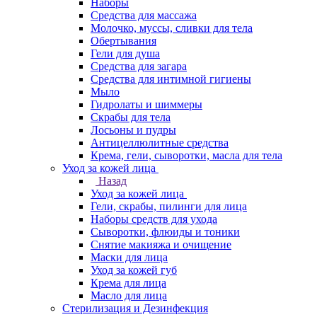
Наборы
Средства для массажа
Молочко, муссы, сливки для тела
Обертывания
Гели для душа
Средства для загара
Средства для интимной гигиены
Мыло
Гидролаты и шиммеры
Скрабы для тела
Лосьоны и пудры
Антицеллюлитные средства
Крема, гели, сыворотки, масла для тела
Уход за кожей лица
Назад
Уход за кожей лица
Гели, скрабы, пилинги для лица
Наборы средств для ухода
Сыворотки, флюиды и тоники
Снятие макияжа и очищение
Маски для лица
Уход за кожей губ
Крема для лица
Масло для лица
Стерилизация и Дезинфекция