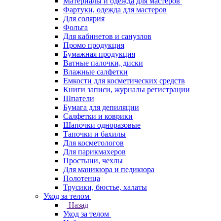
Материалы и одежда для мастеров
Фартуки, одежда для мастеров
Для солярия
Фольга
Для кабинетов и санузлов
Промо продукция
Бумажная продукция
Ватные палочки, диски
Влажные салфетки
Емкости для косметических средств
Книги записи, журналы регистрации
Шпатели
Бумага для депиляции
Салфетки и коврики
Шапочки одноразовые
Тапочки и бахилы
Для косметологов
Для парикмахеров
Простыни, чехлы
Для маникюра и педикюра
Полотенца
Трусики, бюстье, халаты
Уход за телом
Назад
Уход за телом