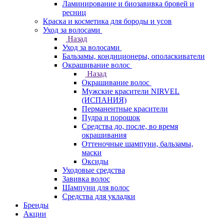
Ламинирование и биозавивка бровей и
ресниц
Краска и косметика для бороды и усов
Уход за волосами
Назад
Уход за волосами
Бальзамы, кондиционеры, ополаскиватели
Окрашивание волос
Назад
Окрашивание волос
Мужские красители NIRVEL
(ИСПАНИЯ)
Перманентные красители
Пудра и порошок
Средства до, после, во время
окрашивания
Оттеночные шампуни, бальзамы,
маски
Оксиды
Уходовые средства
Завивка волос
Шампуни для волос
Средства для укладки
Бренды
Акции