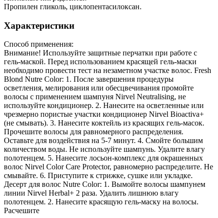
Пропилен гликоль, циклопентасилоксан.
Характеристики
Способ применения:
Внимание! Используйте защитные перчатки при работе с
гель-маской. Перед использованием красящей гель-маски
необходимо провести тест на незаметном участке волос. Fresh
Blond Nutre Color: 1. После завершения процедуры
осветления, мелирования или обесцвечивания промойте
волосы с применением шампуня Nirvel Neutralising, не
используйте кондиционер. 2. Нанесите на осветленные или
чрезмерно пористые участки кондиционер Nirvel Bioactiva+
(не смывать). 3. Нанесите коктейль из красящих гель-масок.
Прочешите волосы для равномерного распределения.
Оставьте для воздействия на 5-7 минут. 4. Смойте большим
количеством воды. Не используйте шампунь. Удалите влагу
полотенцем. 5. Нанесите лосьон-комплекс для окрашенных
волос Nirvel Сolor Care Protector, равномерно распределите. Не
смывайте. 6. Приступите к стрижке, сушке или укладке.
Десерт для волос Nutre Color: 1. Вымойте волосы шампунем
линии Nirvel Herbal+ 2 раза. Удалить лишнюю влагу
полотенцем. 2. Нанесите красящую гель-маску на волосы.
Расчешите