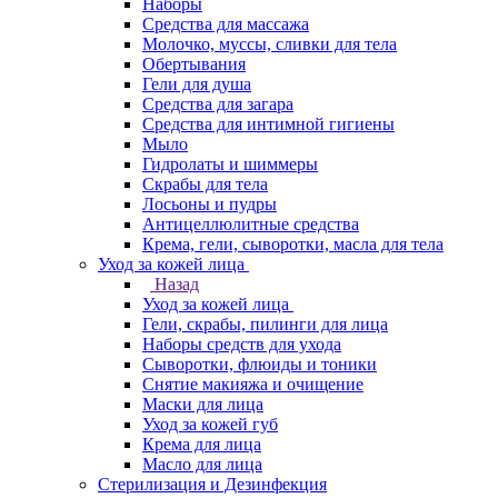
Наборы
Средства для массажа
Молочко, муссы, сливки для тела
Обертывания
Гели для душа
Средства для загара
Средства для интимной гигиены
Мыло
Гидролаты и шиммеры
Скрабы для тела
Лосьоны и пудры
Антицеллюлитные средства
Крема, гели, сыворотки, масла для тела
Уход за кожей лица
Назад
Уход за кожей лица
Гели, скрабы, пилинги для лица
Наборы средств для ухода
Сыворотки, флюиды и тоники
Снятие макияжа и очищение
Маски для лица
Уход за кожей губ
Крема для лица
Масло для лица
Стерилизация и Дезинфекция