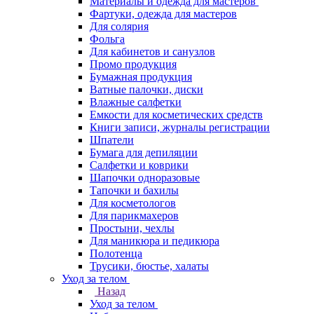
Материалы и одежда для мастеров
Фартуки, одежда для мастеров
Для солярия
Фольга
Для кабинетов и санузлов
Промо продукция
Бумажная продукция
Ватные палочки, диски
Влажные салфетки
Емкости для косметических средств
Книги записи, журналы регистрации
Шпатели
Бумага для депиляции
Салфетки и коврики
Шапочки одноразовые
Тапочки и бахилы
Для косметологов
Для парикмахеров
Простыни, чехлы
Для маникюра и педикюра
Полотенца
Трусики, бюстье, халаты
Уход за телом
Назад
Уход за телом