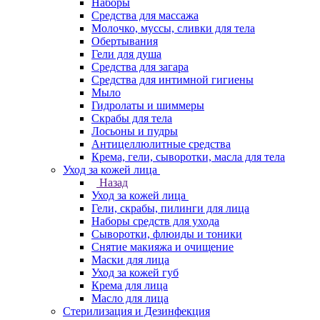
Наборы
Средства для массажа
Молочко, муссы, сливки для тела
Обертывания
Гели для душа
Средства для загара
Средства для интимной гигиены
Мыло
Гидролаты и шиммеры
Скрабы для тела
Лосьоны и пудры
Антицеллюлитные средства
Крема, гели, сыворотки, масла для тела
Уход за кожей лица
Назад
Уход за кожей лица
Гели, скрабы, пилинги для лица
Наборы средств для ухода
Сыворотки, флюиды и тоники
Снятие макияжа и очищение
Маски для лица
Уход за кожей губ
Крема для лица
Масло для лица
Стерилизация и Дезинфекция