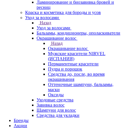
Ламинирование и биозавивка бровей и
ресниц
Краска и косметика для бороды и усов
Уход за волосами
Назад
Уход за волосами
Бальзамы, кондиционеры, ополаскиватели
Окрашивание волос
Назад
Окрашивание волос
Мужские красители NIRVEL
(ИСПАНИЯ)
Перманентные красители
Пудра и порошок
Средства до, после, во время
окрашивания
Оттеночные шампуни, бальзамы,
маски
Оксиды
Уходовые средства
Завивка волос
Шампуни для волос
Средства для укладки
Бренды
Акции