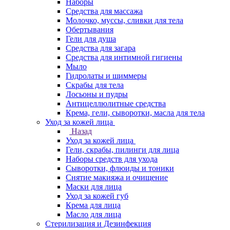
Наборы
Средства для массажа
Молочко, муссы, сливки для тела
Обертывания
Гели для душа
Средства для загара
Средства для интимной гигиены
Мыло
Гидролаты и шиммеры
Скрабы для тела
Лосьоны и пудры
Антицеллюлитные средства
Крема, гели, сыворотки, масла для тела
Уход за кожей лица
Назад
Уход за кожей лица
Гели, скрабы, пилинги для лица
Наборы средств для ухода
Сыворотки, флюиды и тоники
Снятие макияжа и очищение
Маски для лица
Уход за кожей губ
Крема для лица
Масло для лица
Стерилизация и Дезинфекция