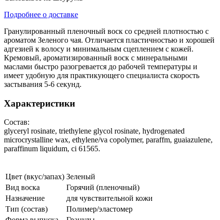
Подробнее о доставке
Гранулированный пленочный воск со средней плотностью с
ароматом Зеленого чая. Отличается пластичностью и хорошей
адгезией к волосу и минимальным сцеплением с кожей.
Кремовый, ароматизированный воск с минеральными
маслами быстро разогревается до рабочей температуры и
имеет удобную для практикующего специалиста скорость
застывания 5-6 секунд.
Характеристики
Состав:
glyceryl rosinate, triethylene glycol rosinate, hydrogenated
microcrystalline wax, ethylene/va copolymer, paraffm, guaiazulene,
paraffinum liquidum, ci 61565.
Цвет (вкус/запах)
Зеленый
Вид воска
Горячий (пленочный)
Назначение
для чувствительной кожи
Тип (состав)
Полимер/эластомер
Форма выпуска
Гранулы