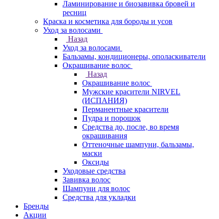
Ламинирование и биозавивка бровей и
ресниц
Краска и косметика для бороды и усов
Уход за волосами
Назад
Уход за волосами
Бальзамы, кондиционеры, ополаскиватели
Окрашивание волос
Назад
Окрашивание волос
Мужские красители NIRVEL
(ИСПАНИЯ)
Перманентные красители
Пудра и порошок
Средства до, после, во время
окрашивания
Оттеночные шампуни, бальзамы,
маски
Оксиды
Уходовые средства
Завивка волос
Шампуни для волос
Средства для укладки
Бренды
Акции