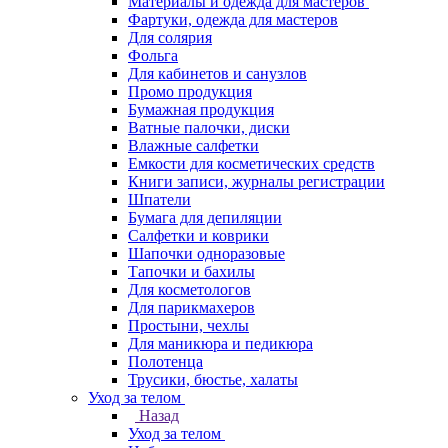
Материалы и одежда для мастеров
Фартуки, одежда для мастеров
Для солярия
Фольга
Для кабинетов и санузлов
Промо продукция
Бумажная продукция
Ватные палочки, диски
Влажные салфетки
Емкости для косметических средств
Книги записи, журналы регистрации
Шпатели
Бумага для депиляции
Салфетки и коврики
Шапочки одноразовые
Тапочки и бахилы
Для косметологов
Для парикмахеров
Простыни, чехлы
Для маникюра и педикюра
Полотенца
Трусики, бюстье, халаты
Уход за телом
Назад
Уход за телом