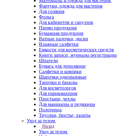
Материалы и одежда для мастеров
Фартуки, одежда для мастеров
Для солярия
Фольга
Для кабинетов и санузлов
Промо продукция
Бумажная продукция
Ватные палочки, диски
Влажные салфетки
Емкости для косметических средств
Книги записи, журналы регистрации
Шпатели
Бумага для депиляции
Салфетки и коврики
Шапочки одноразовые
Тапочки и бахилы
Для косметологов
Для парикмахеров
Простыни, чехлы
Для маникюра и педикюра
Полотенца
Трусики, бюстье, халаты
Уход за телом
Назад
Уход за телом