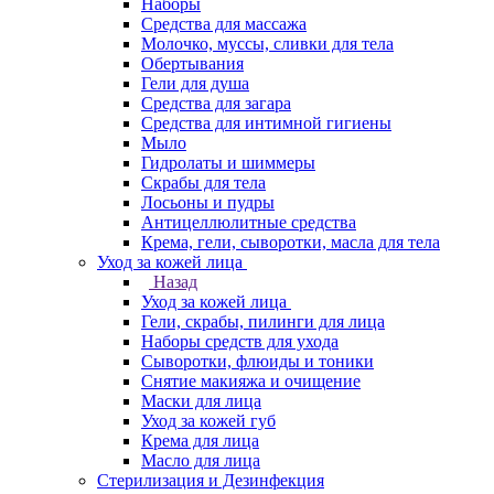
Наборы
Средства для массажа
Молочко, муссы, сливки для тела
Обертывания
Гели для душа
Средства для загара
Средства для интимной гигиены
Мыло
Гидролаты и шиммеры
Скрабы для тела
Лосьоны и пудры
Антицеллюлитные средства
Крема, гели, сыворотки, масла для тела
Уход за кожей лица
Назад
Уход за кожей лица
Гели, скрабы, пилинги для лица
Наборы средств для ухода
Сыворотки, флюиды и тоники
Снятие макияжа и очищение
Маски для лица
Уход за кожей губ
Крема для лица
Масло для лица
Стерилизация и Дезинфекция