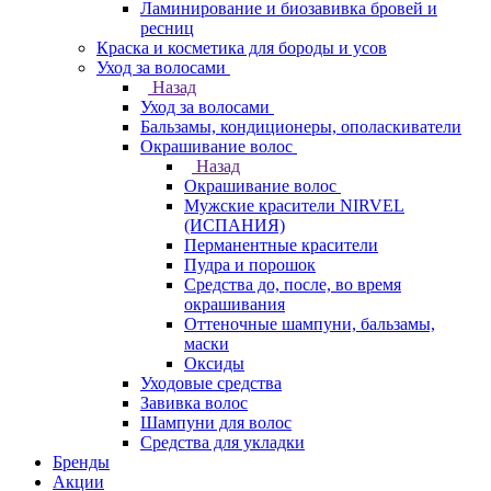
Ламинирование и биозавивка бровей и
ресниц
Краска и косметика для бороды и усов
Уход за волосами
Назад
Уход за волосами
Бальзамы, кондиционеры, ополаскиватели
Окрашивание волос
Назад
Окрашивание волос
Мужские красители NIRVEL
(ИСПАНИЯ)
Перманентные красители
Пудра и порошок
Средства до, после, во время
окрашивания
Оттеночные шампуни, бальзамы,
маски
Оксиды
Уходовые средства
Завивка волос
Шампуни для волос
Средства для укладки
Бренды
Акции