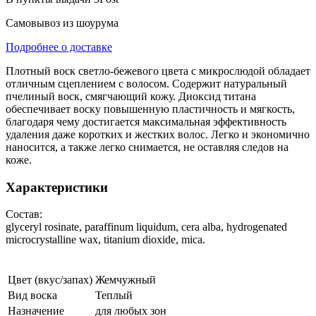
Самовывоз из шоурума
Подробнее о доставке
Плотный воск светло-бежевого цвета с микрослюдой обладает
отличным сцеплением с волосом. Содержит натуральный
пчелиный воск, смягчающий кожу. Диоксид титана
обеспечивает воску повышенную пластичность и мягкость,
благодаря чему достигается максимальная эффективность
удаления даже коротких и жестких волос. Легко и экономично
наносится, а также легко снимается, не оставляя следов на
коже.
Характеристики
Состав:
glyceryl rosinate, paraffinum liquidum, сеra alba, hydrogenated
microcrystalline wax, titanium dioxide, mica.
Цвет (вкус/запах)
Жемчужный
Вид воска
Теплый
Назначение
для любых зон