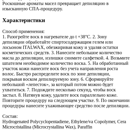
Роскошные ароматы масел превращает депиляцию в
изысканную СПА-процедуру.
Характеристики
Способ применения:
1. Разогрейте воск в нагревателе до t +38°С. 2. Зону
депиляции обработайте спиртосодержащим гелем или
лосьоном ITALWAX, обезжиривая кожу и удаляя остатки
косметических средств. 3. Нанесите небольшое количество
масла до депиляции, излишки снимите салфеткой. 4. Возьмите
шпателем необходимое количество воска. 5. На обработанный
участок кожи нанесите воск без учета направления роста
волос. Быстро распределите воск по зоне депиляции,
покрывая воском депилируемую зону. 6. Сформируйте
небольшой «лепесток», за который потом можно будет
ухватиться. 7. Подождите несколько секунд, чтобы воск
застыл. 8. Натянув кожу, удалите воск параллельно коже.
Повторите процедуру на следующем участке. 9. По окончании
процедуры нанесите ухаживающее средство после депиляции.
Состав:
Hydrogenated Polycyclopentadiene, Ethylene/va Copolymer, Cera
Microcristallina (Microcrystallina Wax), Paraffin