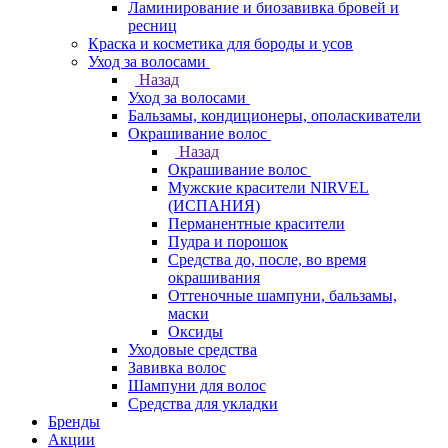
Ламинирование и биозавивка бровей и
ресниц
Краска и косметика для бороды и усов
Уход за волосами
Назад
Уход за волосами
Бальзамы, кондиционеры, ополаскиватели
Окрашивание волос
Назад
Окрашивание волос
Мужские красители NIRVEL
(ИСПАНИЯ)
Перманентные красители
Пудра и порошок
Средства до, после, во время
окрашивания
Оттеночные шампуни, бальзамы,
маски
Оксиды
Уходовые средства
Завивка волос
Шампуни для волос
Средства для укладки
Бренды
Акции