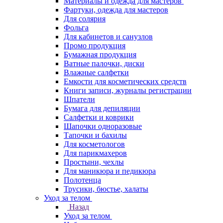
Материалы и одежда для мастеров
Фартуки, одежда для мастеров
Для солярия
Фольга
Для кабинетов и санузлов
Промо продукция
Бумажная продукция
Ватные палочки, диски
Влажные салфетки
Емкости для косметических средств
Книги записи, журналы регистрации
Шпатели
Бумага для депиляции
Салфетки и коврики
Шапочки одноразовые
Тапочки и бахилы
Для косметологов
Для парикмахеров
Простыни, чехлы
Для маникюра и педикюра
Полотенца
Трусики, бюстье, халаты
Уход за телом
Назад
Уход за телом