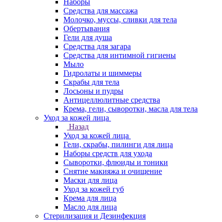
Наборы
Средства для массажа
Молочко, муссы, сливки для тела
Обертывания
Гели для душа
Средства для загара
Средства для интимной гигиены
Мыло
Гидролаты и шиммеры
Скрабы для тела
Лосьоны и пудры
Антицеллюлитные средства
Крема, гели, сыворотки, масла для тела
Уход за кожей лица
Назад
Уход за кожей лица
Гели, скрабы, пилинги для лица
Наборы средств для ухода
Сыворотки, флюиды и тоники
Снятие макияжа и очищение
Маски для лица
Уход за кожей губ
Крема для лица
Масло для лица
Стерилизация и Дезинфекция