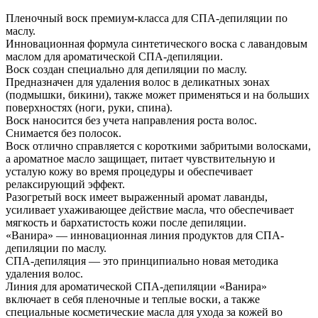
Пленочный воск премиум-класса для СПА-депиляции по
маслу.
Инновационная формула синтетического воска с лавандовым
маслом для ароматической СПА-депиляции.
Воск создан специально для депиляции по маслу.
Предназначен для удаления волос в деликатных зонах
(подмышки, бикини), также может применяться и на больших
поверхностях (ноги, руки, спина).
Воск наносится без учета направления роста волос.
Снимается без полосок.
Воск отлично справляется с короткими забритыми волосками,
а ароматное масло защищает, питает чувствительную и
усталую кожу во время процедуры и обеспечивает
релаксирующий эффект.
Разогретый воск имеет выраженный аромат лаванды,
усиливает ухаживающее действие масла, что обеспечивает
мягкость и бархатистость кожи после депиляции.
«Ванира» — инновационная линия продуктов для СПА-
депиляции по маслу.
СПА-депиляция — это принципиально новая методика
удаления волос.
Линия для ароматической СПА-депиляции «Ванира»
включает в себя пленочные и теплые воски, а также
специальные косметические масла для ухода за кожей во