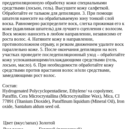
преддепиляционную обработку кожи специальными
средствами (лосьон, гель). Высушите кожу салфеткой.
Обработайте ее тальком для депиляции. 3. При помощи
шпателя нанесите на обрабатываемую зону тонкий слой
воска. Равномерно распределите воск, слегка прижимая его к
коже (вдавливая шпатель) для лучшего сцепления с волосом.
Воск можно наносить в любом направлении, независимо от
роста волос. 4. Натяните кожу в направлении,
противоположном отрыву, и резким движением удалите воск
параллельно коже. 5. После окончания депиляции на всех
участках проведите последепиляционный уход – обработайте
кожу успокаивающими/охлаждающими средствами (гель,
лосьон, масло). 6. При необходимости обработайте кожу
средствами против врастания волос и/или средствами,
замедляющими рост волос.
Состав:
Hydrogenated Polycyclopentadiene, Ethylene/ va copolymer,
Paraffin, Cera Microcrystallina (Microcrystalline Wax), Mica, CI
77891 (Titanium Dioxide), Paraffinum liquidum (Mineral Oil), Iron
oxide, Santalum aldum seed oil.
Цвет (вкус/запах)
Золотой