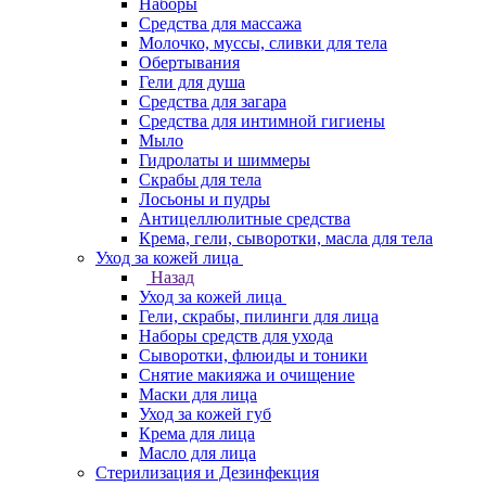
Наборы
Средства для массажа
Молочко, муссы, сливки для тела
Обертывания
Гели для душа
Средства для загара
Средства для интимной гигиены
Мыло
Гидролаты и шиммеры
Скрабы для тела
Лосьоны и пудры
Антицеллюлитные средства
Крема, гели, сыворотки, масла для тела
Уход за кожей лица
Назад
Уход за кожей лица
Гели, скрабы, пилинги для лица
Наборы средств для ухода
Сыворотки, флюиды и тоники
Снятие макияжа и очищение
Маски для лица
Уход за кожей губ
Крема для лица
Масло для лица
Стерилизация и Дезинфекция