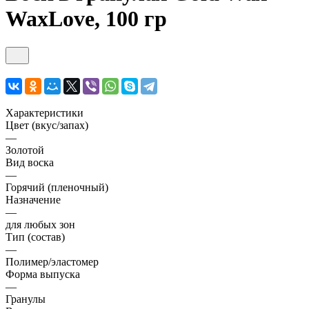
WaxLove, 100 гр
Характеристики
Цвет (вкус/запах)
—
Золотой
Вид воска
—
Горячий (пленочный)
Назначение
—
для любых зон
Тип (состав)
—
Полимер/эластомер
Форма выпуска
—
Гранулы