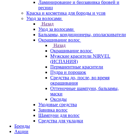
Ламинирование и биозавивка бровей и
ресниц
Краска и косметика для бороды и усов
Уход за волосами
Назад
Уход за волосами
Бальзамы, кондиционеры, ополаскиватели
Окрашивание волос
Назад
Окрашивание волос
Мужские красители NIRVEL
(ИСПАНИЯ)
Перманентные красители
Пудра и порошок
Средства до, после, во время
окрашивания
Оттеночные шампуни, бальзамы,
маски
Оксиды
Уходовые средства
Завивка волос
Шампуни для волос
Средства для укладки
Бренды
Акции