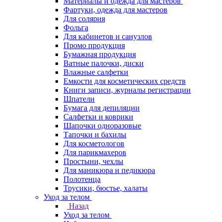
Материалы и одежда для мастеров
Фартуки, одежда для мастеров
Для солярия
Фольга
Для кабинетов и санузлов
Промо продукция
Бумажная продукция
Ватные палочки, диски
Влажные салфетки
Емкости для косметических средств
Книги записи, журналы регистрации
Шпатели
Бумага для депиляции
Салфетки и коврики
Шапочки одноразовые
Тапочки и бахилы
Для косметологов
Для парикмахеров
Простыни, чехлы
Для маникюра и педикюра
Полотенца
Трусики, бюстье, халаты
Уход за телом
Назад
Уход за телом