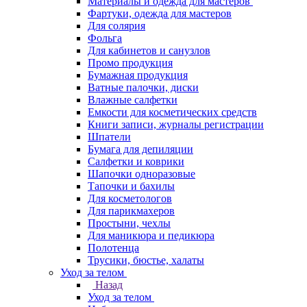
Материалы и одежда для мастеров
Фартуки, одежда для мастеров
Для солярия
Фольга
Для кабинетов и санузлов
Промо продукция
Бумажная продукция
Ватные палочки, диски
Влажные салфетки
Емкости для косметических средств
Книги записи, журналы регистрации
Шпатели
Бумага для депиляции
Салфетки и коврики
Шапочки одноразовые
Тапочки и бахилы
Для косметологов
Для парикмахеров
Простыни, чехлы
Для маникюра и педикюра
Полотенца
Трусики, бюстье, халаты
Уход за телом
Назад
Уход за телом