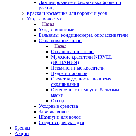
Ламинирование и биозавивка бровей и
ресниц
Краска и косметика для бороды и усов
Уход за волосами
Назад
Уход за волосами
Бальзамы, кондиционеры, ополаскиватели
Окрашивание волос
Назад
Окрашивание волос
Мужские красители NIRVEL
(ИСПАНИЯ)
Перманентные красители
Пудра и порошок
Средства до, после, во время
окрашивания
Оттеночные шампуни, бальзамы,
маски
Оксиды
Уходовые средства
Завивка волос
Шампуни для волос
Средства для укладки
Бренды
Акции