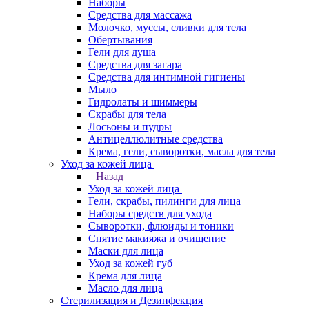
Наборы
Средства для массажа
Молочко, муссы, сливки для тела
Обертывания
Гели для душа
Средства для загара
Средства для интимной гигиены
Мыло
Гидролаты и шиммеры
Скрабы для тела
Лосьоны и пудры
Антицеллюлитные средства
Крема, гели, сыворотки, масла для тела
Уход за кожей лица
Назад
Уход за кожей лица
Гели, скрабы, пилинги для лица
Наборы средств для ухода
Сыворотки, флюиды и тоники
Снятие макияжа и очищение
Маски для лица
Уход за кожей губ
Крема для лица
Масло для лица
Стерилизация и Дезинфекция