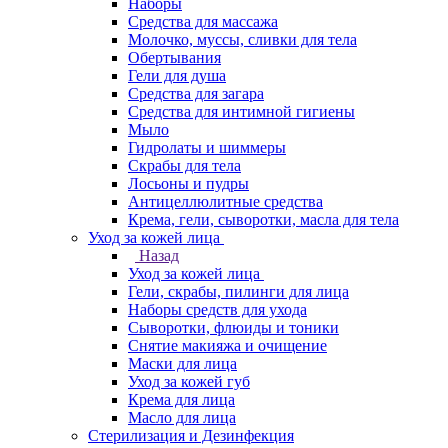
Наборы
Средства для массажа
Молочко, муссы, сливки для тела
Обертывания
Гели для душа
Средства для загара
Средства для интимной гигиены
Мыло
Гидролаты и шиммеры
Скрабы для тела
Лосьоны и пудры
Антицеллюлитные средства
Крема, гели, сыворотки, масла для тела
Уход за кожей лица
Назад
Уход за кожей лица
Гели, скрабы, пилинги для лица
Наборы средств для ухода
Сыворотки, флюиды и тоники
Снятие макияжа и очищение
Маски для лица
Уход за кожей губ
Крема для лица
Масло для лица
Стерилизация и Дезинфекция