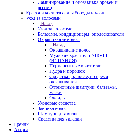
Ламинирование и биозавивка бровей и
ресниц
Краска и косметика для бороды и усов
Уход за волосами
Назад
Уход за волосами
Бальзамы, кондиционеры, ополаскиватели
Окрашивание волос
Назад
Окрашивание волос
Мужские красители NIRVEL
(ИСПАНИЯ)
Перманентные красители
Пудра и порошок
Средства до, после, во время
окрашивания
Оттеночные шампуни, бальзамы,
маски
Оксиды
Уходовые средства
Завивка волос
Шампуни для волос
Средства для укладки
Бренды
Акции