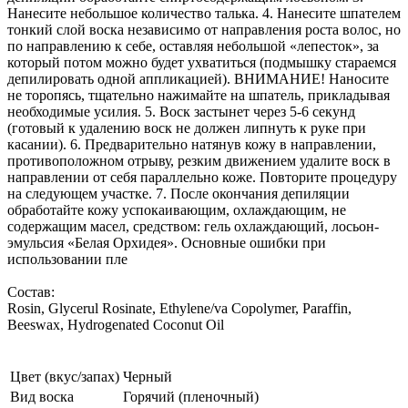
Нанесите небольшое количество талька. 4. Нанесите шпателем
тонкий слой воска независимо от направления роста волос, но
по направлению к себе, оставляя небольшой «лепесток», за
который потом можно будет ухватиться (подмышку стараемся
депилировать одной аппликацией). ВНИМАНИЕ! Наносите
не торопясь, тщательно нажимайте на шпатель, прикладывая
необходимые усилия. 5. Воск застынет через 5-6 секунд
(готовый к удалению воск не должен липнуть к руке при
касании). 6. Предварительно натянув кожу в направлении,
противоположном отрыву, резким движением удалите воск в
направлении от себя параллельно коже. Повторите процедуру
на следующем участке. 7. После окончания депиляции
обработайте кожу успокаивающим, охлаждающим, не
содержащим масел, средством: гель охлаждающий, лосьон-
эмульсия «Белая Орхидея». Основные ошибки при
использовании пле
Состав:
Rosin, Glycerul Rosinate, Ethylene/va Copolymer, Paraffin,
Beeswax, Hydrogenated Coconut Oil
Цвет (вкус/запах)
Черный
Вид воска
Горячий (пленочный)