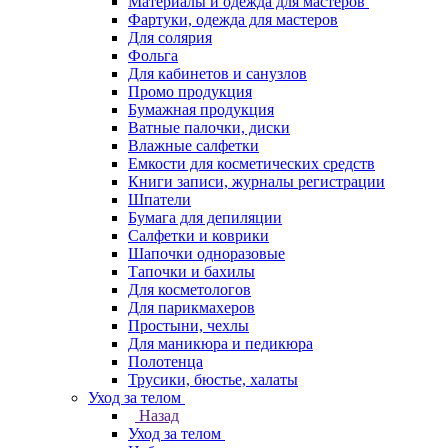
Материалы и одежда для мастеров
Фартуки, одежда для мастеров
Для солярия
Фольга
Для кабинетов и санузлов
Промо продукция
Бумажная продукция
Ватные палочки, диски
Влажные салфетки
Емкости для косметических средств
Книги записи, журналы регистрации
Шпатели
Бумага для депиляции
Салфетки и коврики
Шапочки одноразовые
Тапочки и бахилы
Для косметологов
Для парикмахеров
Простыни, чехлы
Для маникюра и педикюра
Полотенца
Трусики, бюстье, халаты
Уход за телом
Назад
Уход за телом