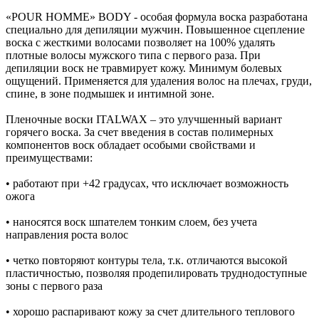
«POUR HOMME» BODY - особая формула воска разработана
специально для депиляции мужчин. Повышенное сцепление
воска с жесткими волосами позволяет на 100% удалять
плотные волосы мужского типа с первого раза. При
депиляции воск не травмирует кожу. Минимум болевых
ощущений. Применяется для удаления волос на плечах, груди,
спине, в зоне подмышек и интимной зоне.
Пленочные воски ITALWAX – это улучшенный вариант
горячего воска. За счет введения в состав полимерных
компонентов воск обладает особыми свойствами и
преимуществами:
• работают при +42 градусах, что исключает возможность
ожога
• наносятся воск шпателем тонким слоем, без учета
направления роста волос
• четко повторяют контуры тела, т.к. отличаются высокой
пластичностью, позволяя продепилировать труднодоступные
зоны с первого раза
• хорошо распаривают кожу за счет длительного теплового