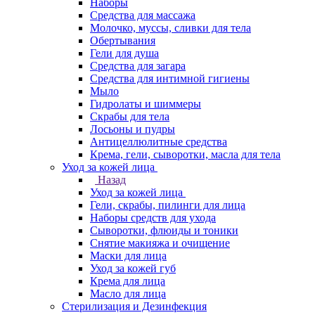
Наборы
Средства для массажа
Молочко, муссы, сливки для тела
Обертывания
Гели для душа
Средства для загара
Средства для интимной гигиены
Мыло
Гидролаты и шиммеры
Скрабы для тела
Лосьоны и пудры
Антицеллюлитные средства
Крема, гели, сыворотки, масла для тела
Уход за кожей лица
Назад
Уход за кожей лица
Гели, скрабы, пилинги для лица
Наборы средств для ухода
Сыворотки, флюиды и тоники
Снятие макияжа и очищение
Маски для лица
Уход за кожей губ
Крема для лица
Масло для лица
Стерилизация и Дезинфекция