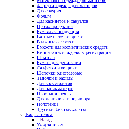
Материалы и одежда для мастеров
Фартуки, одежда для мастеров
Для солярия
Фольга
Для кабинетов и санузлов
Промо продукция
Бумажная продукция
Ватные палочки, диски
Влажные салфетки
Емкости для косметических средств
Книги записи, журналы регистрации
Шпатели
Бумага для депиляции
Салфетки и коврики
Шапочки одноразовые
Тапочки и бахилы
Для косметологов
Для парикмахеров
Простыни, чехлы
Для маникюра и педикюра
Полотенца
Трусики, бюстье, халаты
Уход за телом
Назад
Уход за телом