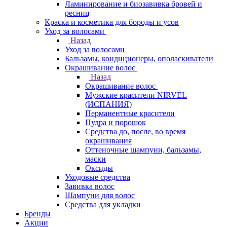
Ламинирование и биозавивка бровей и
ресниц
Краска и косметика для бороды и усов
Уход за волосами
Назад
Уход за волосами
Бальзамы, кондиционеры, ополаскиватели
Окрашивание волос
Назад
Окрашивание волос
Мужские красители NIRVEL
(ИСПАНИЯ)
Перманентные красители
Пудра и порошок
Средства до, после, во время
окрашивания
Оттеночные шампуни, бальзамы,
маски
Оксиды
Уходовые средства
Завивка волос
Шампуни для волос
Средства для укладки
Бренды
Акции