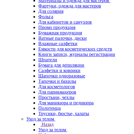
Материалы и одежда для мастеров
Фартуки, одежда для мастеров
Для солярия
Фольга
Для кабинетов и санузлов
Промо продукция
Бумажная продукция
Ватные палочки, диски
Влажные салфетки
Емкости для косметических средств
Книги записи, журналы регистрации
Шпатели
Бумага для депиляции
Салфетки и коврики
Шапочки одноразовые
Тапочки и бахилы
Для косметологов
Для парикмахеров
Простыни, чехлы
Для маникюра и педикюра
Полотенца
Трусики, бюстье, халаты
Уход за телом
Назад
Уход за телом