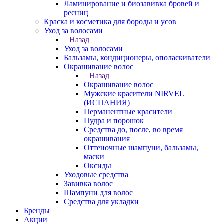
Ламинирование и биозавивка бровей и
ресниц
Краска и косметика для бороды и усов
Уход за волосами
Назад
Уход за волосами
Бальзамы, кондиционеры, ополаскиватели
Окрашивание волос
Назад
Окрашивание волос
Мужские красители NIRVEL
(ИСПАНИЯ)
Перманентные красители
Пудра и порошок
Средства до, после, во время
окрашивания
Оттеночные шампуни, бальзамы,
маски
Оксиды
Уходовые средства
Завивка волос
Шампуни для волос
Средства для укладки
Бренды
Акции