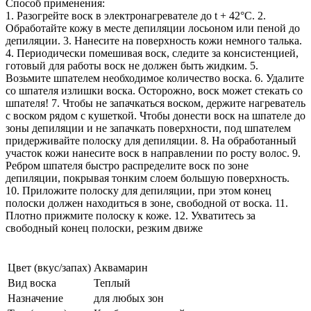
Способ применения:
1. Разогрейте воск в электронагревателе до t + 42°С. 2.
Обработайте кожу в месте депиляции лосьоном или пеной до
депиляции. 3. Нанесите на поверхность кожи немного талька.
4. Периодически помешивая воск, следите за консистенцией,
готовый для работы воск не должен быть жидким. 5.
Возьмите шпателем необходимое количество воска. 6. Удалите
со шпателя излишки воска. Осторожно, воск может стекать со
шпателя! 7. Чтобы не запачкаться воском, держите нагреватель
с воском рядом с кушеткой. Чтобы донести воск на шпателе до
зоны депиляции и не запачкать поверхности, под шпателем
придерживайте полоску для депиляции. 8. На обработанный
участок кожи нанесите воск в направлении по росту волос. 9.
Ребром шпателя быстро распределите воск по зоне
депиляции, покрывая тонким слоем большую поверхность.
10. Приложите полоску для депиляции, при этом конец
полоски должен находиться в зоне, свободной от воска. 11.
Плотно прижмите полоску к коже. 12. Ухватитесь за
свободный конец полоски, резким движе
Цвет (вкус/запах)
Аквамарин
Вид воска
Теплый
Назначение
для любых зон