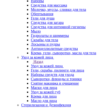
Наборы
Средства для массажа
Молочко, муссы, сливки для тела
Обертывания
Гели для душа
Средства для загара
Средства для интимной гигиены
Мыло
Гидролаты и шиммеры
Скрабы для тела
Лосьоны и пудры
Антицеллюлитные средства
Крема, гели, сыворотки, масла для тела
Уход за кожей лица
Назад
Уход за кожей лица
Гели, скрабы, пилинги для лица
Наборы средств для ухода
Сыворотки, флюиды и тоники
Снятие макияжа и очищение
Маски для лица
Уход за кожей губ
Крема для лица
Масло для лица
Стерилизация и Дезинфекция