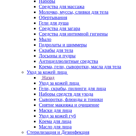
Наборы
Средства для массажа
Молочко, муссы, сливки для тела
Обертывания
Гели для душа
Средства для загара
Средства для интимной гигиены
Мыло
Гидролаты и шиммеры
Скрабы для тела
Лосьоны и пудры
Антицеллюлитные средства
Крема, гели, сыворотки, масла для тела
Уход за кожей лица
Назад
Уход за кожей лица
Гели, скрабы, пилинги для лица
Наборы средств для ухода
Сыворотки, флюиды и тоники
Снятие макияжа и очищение
Маски для лица
Уход за кожей губ
Крема для лица
Масло для лица
Стерилизация и Дезинфекция