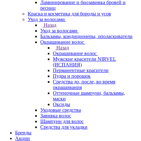
Ламинирование и биозавивка бровей и
ресниц
Краска и косметика для бороды и усов
Уход за волосами
Назад
Уход за волосами
Бальзамы, кондиционеры, ополаскиватели
Окрашивание волос
Назад
Окрашивание волос
Мужские красители NIRVEL
(ИСПАНИЯ)
Перманентные красители
Пудра и порошок
Средства до, после, во время
окрашивания
Оттеночные шампуни, бальзамы,
маски
Оксиды
Уходовые средства
Завивка волос
Шампуни для волос
Средства для укладки
Бренды
Акции