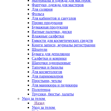
Материалы и одежда для мастеров
Фартуки, одежда для мастеров
Для солярия
Фольга
Для кабинетов и санузлов
Промо продукция
Бумажная продукция
Ватные палочки, диски
Влажные салфетки
Емкости для косметических средств
Книги записи, журналы регистрации
Шпатели
Бумага для депиляции
Салфетки и коврики
Шапочки одноразовые
Тапочки и бахилы
Для косметологов
Для парикмахеров
Простыни, чехлы
Для маникюра и педикюра
Полотенца
Трусики, бюстье, халаты
Уход за телом
Назад
Уход за телом