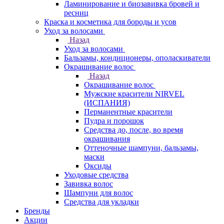
Ламинирование и биозавивка бровей и
ресниц
Краска и косметика для бороды и усов
Уход за волосами
Назад
Уход за волосами
Бальзамы, кондиционеры, ополаскиватели
Окрашивание волос
Назад
Окрашивание волос
Мужские красители NIRVEL
(ИСПАНИЯ)
Перманентные красители
Пудра и порошок
Средства до, после, во время
окрашивания
Оттеночные шампуни, бальзамы,
маски
Оксиды
Уходовые средства
Завивка волос
Шампуни для волос
Средства для укладки
Бренды
Акции