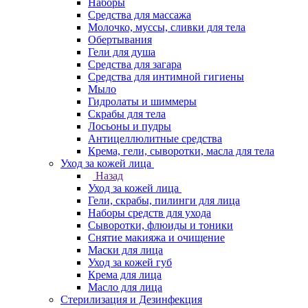
Наборы
Средства для массажа
Молочко, муссы, сливки для тела
Обертывания
Гели для душа
Средства для загара
Средства для интимной гигиены
Мыло
Гидролаты и шиммеры
Скрабы для тела
Лосьоны и пудры
Антицеллюлитные средства
Крема, гели, сыворотки, масла для тела
Уход за кожей лица
Назад
Уход за кожей лица
Гели, скрабы, пилинги для лица
Наборы средств для ухода
Сыворотки, флюиды и тоники
Снятие макияжа и очищение
Маски для лица
Уход за кожей губ
Крема для лица
Масло для лица
Стерилизация и Дезинфекция