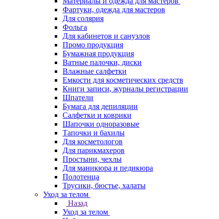
Материалы и одежда для мастеров
Фартуки, одежда для мастеров
Для солярия
Фольга
Для кабинетов и санузлов
Промо продукция
Бумажная продукция
Ватные палочки, диски
Влажные салфетки
Емкости для косметических средств
Книги записи, журналы регистрации
Шпатели
Бумага для депиляции
Салфетки и коврики
Шапочки одноразовые
Тапочки и бахилы
Для косметологов
Для парикмахеров
Простыни, чехлы
Для маникюра и педикюра
Полотенца
Трусики, бюстье, халаты
Уход за телом
Назад
Уход за телом