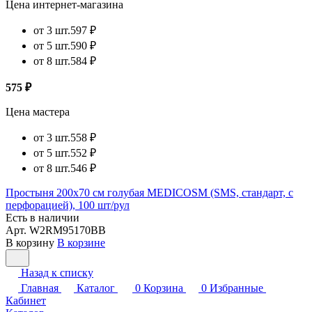
Цена интернет-магазина
от 3 шт.
597 ₽
от 5 шт.
590 ₽
от 8 шт.
584 ₽
575 ₽
Цена мастера
от 3 шт.
558 ₽
от 5 шт.
552 ₽
от 8 шт.
546 ₽
Простыня 200х70 см голубая MEDICOSM (SMS, стандарт, с
перфорацией), 100 шт/рул
Есть в наличии
Арт.
W2RM95170BB
В корзину
В корзине
Назад к списку
Главная
Каталог
0
Корзина
0
Избранные
Кабинет