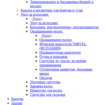
Ламинирование и биозавивка бровей и
ресниц
Краска и косметика для бороды и усов
Уход за волосами
Назад
Уход за волосами
Бальзамы, кондиционеры, ополаскиватели
Окрашивание волос
Назад
Окрашивание волос
Мужские красители NIRVEL
(ИСПАНИЯ)
Перманентные красители
Пудра и порошок
Средства до, после, во время
окрашивания
Оттеночные шампуни, бальзамы,
маски
Оксиды
Уходовые средства
Завивка волос
Шампуни для волос
Средства для укладки
Бренды
Акции