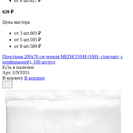
от 8 шт.
627 ₽
620 ₽
Цена мастера
от 3 шт.
601 ₽
от 5 шт.
595 ₽
от 8 шт.
589 ₽
Простыня 200х70 см черная MEDICOSM (SMS, стандарт, с
перфорацией), 100 шт/рул
Есть в наличии
Арт.
UNT051
В корзину
В корзине