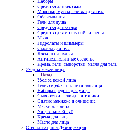
Наборы
Средства для массажа
Молочко, муссы, сливки для тела
Обертывания
Гели для душа
Средства для загара
Средства для интимной гигиены
Мыло
Гидролаты и шиммеры
Скрабы для тела
Лосьоны и пудры
Антицеллюлитные средства
Крема, гели, сыворотки, масла для тела
Уход за кожей лица
Назад
Уход за кожей лица
Гели, скрабы, пилинги для лица
Наборы средств для ухода
Сыворотки, флюиды и тоники
Снятие макияжа и очищение
Маски для лица
Уход за кожей губ
Крема для лица
Масло для лица
Стерилизация и Дезинфекция