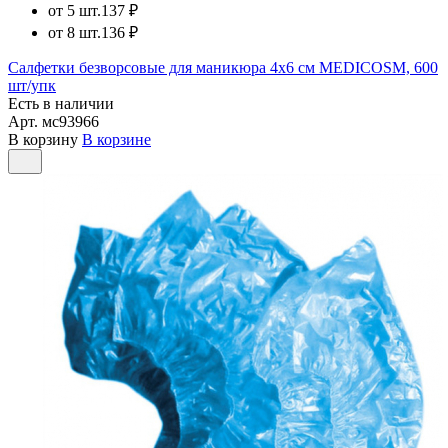
от 5 шт.
137 ₽
от 8 шт.
136 ₽
Салфетки безворсовые для маникюра 4х6 см MEDICOSM, 600
шт/упк
Есть в наличии
Арт.
мс93966
В корзину
В корзине