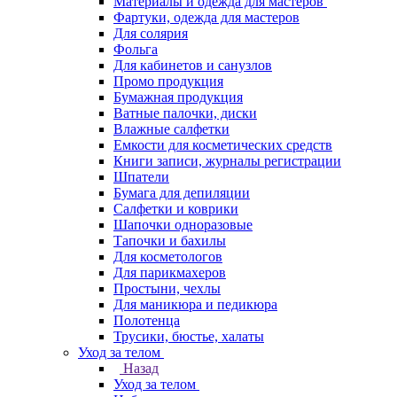
Материалы и одежда для мастеров
Фартуки, одежда для мастеров
Для солярия
Фольга
Для кабинетов и санузлов
Промо продукция
Бумажная продукция
Ватные палочки, диски
Влажные салфетки
Емкости для косметических средств
Книги записи, журналы регистрации
Шпатели
Бумага для депиляции
Салфетки и коврики
Шапочки одноразовые
Тапочки и бахилы
Для косметологов
Для парикмахеров
Простыни, чехлы
Для маникюра и педикюра
Полотенца
Трусики, бюстье, халаты
Уход за телом
Назад
Уход за телом