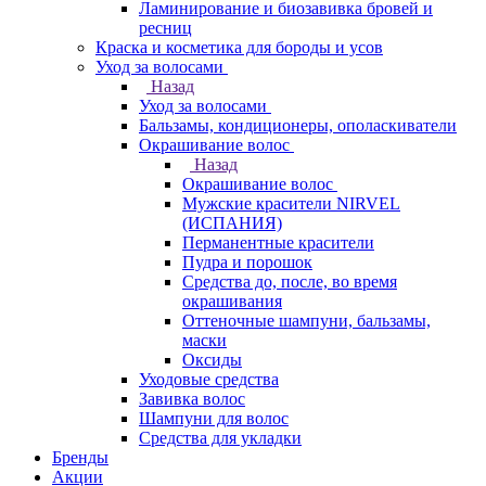
Ламинирование и биозавивка бровей и
ресниц
Краска и косметика для бороды и усов
Уход за волосами
Назад
Уход за волосами
Бальзамы, кондиционеры, ополаскиватели
Окрашивание волос
Назад
Окрашивание волос
Мужские красители NIRVEL
(ИСПАНИЯ)
Перманентные красители
Пудра и порошок
Средства до, после, во время
окрашивания
Оттеночные шампуни, бальзамы,
маски
Оксиды
Уходовые средства
Завивка волос
Шампуни для волос
Средства для укладки
Бренды
Акции