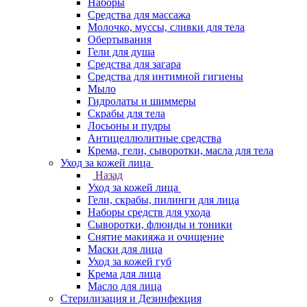
Наборы
Средства для массажа
Молочко, муссы, сливки для тела
Обертывания
Гели для душа
Средства для загара
Средства для интимной гигиены
Мыло
Гидролаты и шиммеры
Скрабы для тела
Лосьоны и пудры
Антицеллюлитные средства
Крема, гели, сыворотки, масла для тела
Уход за кожей лица
Назад
Уход за кожей лица
Гели, скрабы, пилинги для лица
Наборы средств для ухода
Сыворотки, флюиды и тоники
Снятие макияжа и очищение
Маски для лица
Уход за кожей губ
Крема для лица
Масло для лица
Стерилизация и Дезинфекция