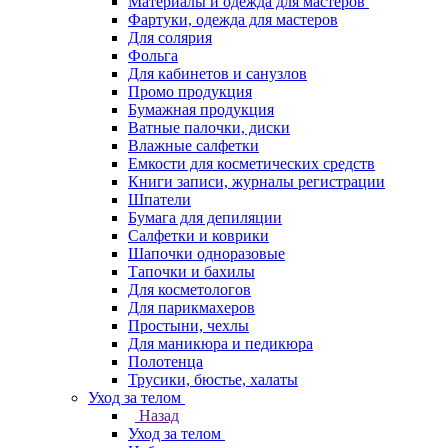
Материалы и одежда для мастеров
Фартуки, одежда для мастеров
Для солярия
Фольга
Для кабинетов и санузлов
Промо продукция
Бумажная продукция
Ватные палочки, диски
Влажные салфетки
Емкости для косметических средств
Книги записи, журналы регистрации
Шпатели
Бумага для депиляции
Салфетки и коврики
Шапочки одноразовые
Тапочки и бахилы
Для косметологов
Для парикмахеров
Простыни, чехлы
Для маникюра и педикюра
Полотенца
Трусики, бюстье, халаты
Уход за телом
Назад
Уход за телом