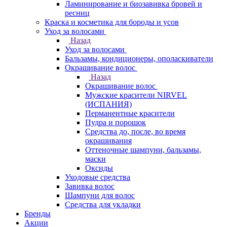
Ламинирование и биозавивка бровей и
ресниц
Краска и косметика для бороды и усов
Уход за волосами
Назад
Уход за волосами
Бальзамы, кондиционеры, ополаскиватели
Окрашивание волос
Назад
Окрашивание волос
Мужские красители NIRVEL
(ИСПАНИЯ)
Перманентные красители
Пудра и порошок
Средства до, после, во время
окрашивания
Оттеночные шампуни, бальзамы,
маски
Оксиды
Уходовые средства
Завивка волос
Шампуни для волос
Средства для укладки
Бренды
Акции