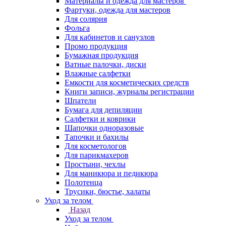
Материалы и одежда для мастеров
Фартуки, одежда для мастеров
Для солярия
Фольга
Для кабинетов и санузлов
Промо продукция
Бумажная продукция
Ватные палочки, диски
Влажные салфетки
Емкости для косметических средств
Книги записи, журналы регистрации
Шпатели
Бумага для депиляции
Салфетки и коврики
Шапочки одноразовые
Тапочки и бахилы
Для косметологов
Для парикмахеров
Простыни, чехлы
Для маникюра и педикюра
Полотенца
Трусики, бюстье, халаты
Уход за телом
Назад
Уход за телом