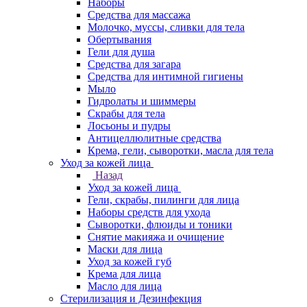
Наборы
Средства для массажа
Молочко, муссы, сливки для тела
Обертывания
Гели для душа
Средства для загара
Средства для интимной гигиены
Мыло
Гидролаты и шиммеры
Скрабы для тела
Лосьоны и пудры
Антицеллюлитные средства
Крема, гели, сыворотки, масла для тела
Уход за кожей лица
Назад
Уход за кожей лица
Гели, скрабы, пилинги для лица
Наборы средств для ухода
Сыворотки, флюиды и тоники
Снятие макияжа и очищение
Маски для лица
Уход за кожей губ
Крема для лица
Масло для лица
Стерилизация и Дезинфекция