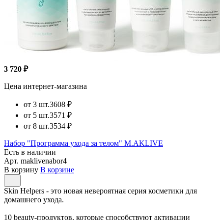
3 720 ₽
Цена интернет-магазина
от 3 шт.
3608 ₽
от 5 шт.
3571 ₽
от 8 шт.
3534 ₽
Набор "Программа ухода за телом" M.AKLIVE
Есть в наличии
Арт.
maklivenabor4
В корзину
В корзине
Skin Helpers - это новая невероятная серия косметики для
домашнего ухода.
10 beauty-продуктов, которые способствуют активации