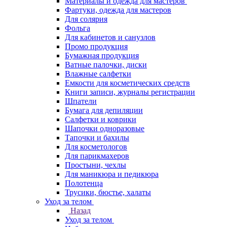
Материалы и одежда для мастеров
Фартуки, одежда для мастеров
Для солярия
Фольга
Для кабинетов и санузлов
Промо продукция
Бумажная продукция
Ватные палочки, диски
Влажные салфетки
Емкости для косметических средств
Книги записи, журналы регистрации
Шпатели
Бумага для депиляции
Салфетки и коврики
Шапочки одноразовые
Тапочки и бахилы
Для косметологов
Для парикмахеров
Простыни, чехлы
Для маникюра и педикюра
Полотенца
Трусики, бюстье, халаты
Уход за телом
Назад
Уход за телом