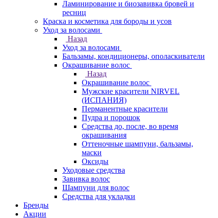
Ламинирование и биозавивка бровей и
ресниц
Краска и косметика для бороды и усов
Уход за волосами
Назад
Уход за волосами
Бальзамы, кондиционеры, ополаскиватели
Окрашивание волос
Назад
Окрашивание волос
Мужские красители NIRVEL
(ИСПАНИЯ)
Перманентные красители
Пудра и порошок
Средства до, после, во время
окрашивания
Оттеночные шампуни, бальзамы,
маски
Оксиды
Уходовые средства
Завивка волос
Шампуни для волос
Средства для укладки
Бренды
Акции