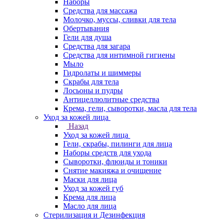
Наборы
Средства для массажа
Молочко, муссы, сливки для тела
Обертывания
Гели для душа
Средства для загара
Средства для интимной гигиены
Мыло
Гидролаты и шиммеры
Скрабы для тела
Лосьоны и пудры
Антицеллюлитные средства
Крема, гели, сыворотки, масла для тела
Уход за кожей лица
Назад
Уход за кожей лица
Гели, скрабы, пилинги для лица
Наборы средств для ухода
Сыворотки, флюиды и тоники
Снятие макияжа и очищение
Маски для лица
Уход за кожей губ
Крема для лица
Масло для лица
Стерилизация и Дезинфекция