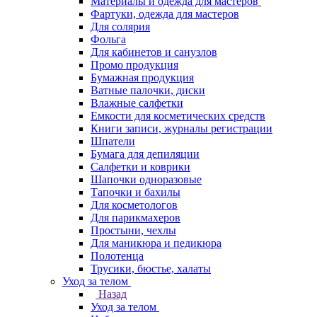
Материалы и одежда для мастеров
Фартуки, одежда для мастеров
Для солярия
Фольга
Для кабинетов и санузлов
Промо продукция
Бумажная продукция
Ватные палочки, диски
Влажные салфетки
Емкости для косметических средств
Книги записи, журналы регистрации
Шпатели
Бумага для депиляции
Салфетки и коврики
Шапочки одноразовые
Тапочки и бахилы
Для косметологов
Для парикмахеров
Простыни, чехлы
Для маникюра и педикюра
Полотенца
Трусики, бюстье, халаты
Уход за телом
Назад
Уход за телом