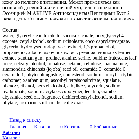
кожу, до полного впитывания. Может применяться как
основной дневной и/или ночной уход или в сочетании с
Эссенцией M.AKLIVE Антиоксиданты+Пептидный Буст 2
раза в день. Отлично подходит в качестве основы под макияж.
Состав:
water, glyceryl stearate citrate, sucrose stearate, polyglyceryl 4
сосоate, cetyl alcohol, sodium ricinoleate, coco-caprylate/caprate,
glycerin, hydrolysed rodophycea extract, 1,3 propanediol,
propanediol, albatrellus ovinus extract, pseudoalteromonas ferment
extract, xanthan gum, proline, alanine, serine, bulbine frutescens leaf
juice, cetearyl alcohol, trehalose, betaine, cellulose, niacinamide,
simmondsia chinensis (jojoba) seed oil, ceramide 3, ceramide 6,
ceramide 1, phytosphingosine, cholesterol, sodium lauroyl lactylate,
carbomer, xanthan gum, ascorbyl tetraisopalmitate, squalane,
phenoxyethanol, benzyl alcohol, ethylhexylglycerin, sodium
hyaluronate, sodium acrylates copolymer, lecithin, crambe
abyssinica seed oil, fragrance, dichlorobenzyl alcohol, sodium
phytate, rosmarinus officinalis leaf extract.
Назад к списку
Главная
Каталог
0
Корзина
0
Избранные
Кабинет
Каталог