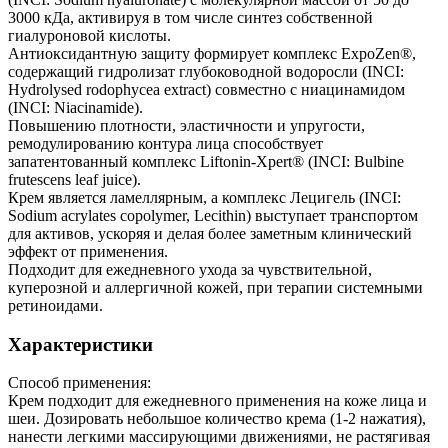
3000 кДа, активируя в том числе синтез собственной
гиалуроновой кислоты.
Антиоксидантную защиту формирует комплекс ExpoZen®,
содержащий гидролизат глубоководной водоросли (INCI:
Hydrolysed rodophycea extract) совместно с ниацинамидом
(INCI: Niacinamide).
Повышению плотности, эластичности и упругости,
ремодулированию контура лица способствует
запатентованный комплекс Liftonin-Xpert® (INCI: Bulbine
frutescens leaf juice).
Крем является ламеллярным, а комплекс Лецигель (INCI:
Sodium acrylates copolymer, Lecithin) выступает транспортом
для активов, ускоряя и делая более заметным клинический
эффект от применения.
Подходит для ежедневного ухода за чувствительной,
куперозной и аллергичной кожей, при терапии системными
ретиноидами.
Характеристики
Способ применения:
Крем подходит для ежедневного применения на коже лица и
шеи. Дозировать небольшое количество крема (1-2 нажатия),
нанести легкими массирующими движениями, не растягивая