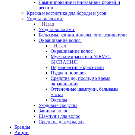
Ламинирование и биозавивка бровей и
ресниц
Краска и косметика для бороды и усов
Уход за волосами
Назад
Уход за волосами
Бальзамы, кондиционеры, ополаскиватели
Окрашивание волос
Назад
Окрашивание волос
Мужские красители NIRVEL
(ИСПАНИЯ)
Перманентные красители
Пудра и порошок
Средства до, после, во время
окрашивания
Оттеночные шампуни, бальзамы,
маски
Оксиды
Уходовые средства
Завивка волос
Шампуни для волос
Средства для укладки
Бренды
Акции