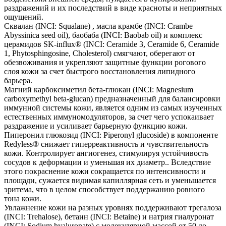
раздражений и их последствий в виде красноты и неприятных
ощущений.
Сквалан (INCI: Squalane) , масла крамбе (INCI: Crambe
Abyssinica seed oil), баобаба (INCI: Baobab oil) и комплекс
церамидов SK-influx® (INCI: Ceramide 3, Ceramide 6, Ceramide
1, Phytosphingosine, Cholesterol) смягчают, оберегают от
обезвоживания и укрепляют защитные функции рогового
слоя кожи за счет быстрого восстановления липидного
барьера.
Магний карбоксиметил бета-глюкан (INCI: Magnesium
carboxymethyl beta-glucan) предназначенный для балансировки
иммунной системы кожи, является одним из самых изученных
естественных иммуномодуляторов, за счет чего успокаивает
раздражение и усиливает барьерную функцию кожи.
Пиперонил глюкозид (INCI: Piperonyl glucoside) в компоненте
Redyless® снижает гиперреактивность и чувствительность
кожи. Контролирует ангиогенез, стимулируя устойчивость
сосудов к деформации и уменьшая их диаметр.. Вследствие
этого покраснение кожи сокращается по интенсивности и
площади, сужается видимая капиллярная сеть и уменьшается
эритема, что в целом способствует поддержанию ровного
тона кожи.
Увлажнение кожи на разных уровнях поддерживают трегалоза
(INCI: Trehalose), бетаин (INCI: Betaine) и натрия гиалуронат
(INCI: Sodium hyaluronate) с молекулярной массой от 50 до