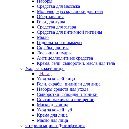
Наборы
Средства для массажа
Молочко, муссы, сливки для тела
Обертывания
Гели для душа
Средства для загара
Средства для интимной гигиены
Мыло
Гидролаты и шиммеры
Скрабы для тела
Лосьоны и пудры
Антицеллюлитные средства
Крема, гели, сыворотки, масла для тела
Уход за кожей лица
Назад
Уход за кожей лица
Гели, скрабы, пилинги для лица
Наборы средств для ухода
Сыворотки, флюиды и тоники
Снятие макияжа и очищение
Маски для лица
Уход за кожей губ
Крема для лица
Масло для лица
Стерилизация и Дезинфекция