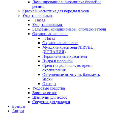
Ламинирование и биозавивка бровей и
ресниц
Краска и косметика для бороды и усов
Уход за волосами
Назад
Уход за волосами
Бальзамы, кондиционеры, ополаскиватели
Окрашивание волос
Назад
Окрашивание волос
Мужские красители NIRVEL
(ИСПАНИЯ)
Перманентные красители
Пудра и порошок
Средства до, после, во время
окрашивания
Оттеночные шампуни, бальзамы,
маски
Оксиды
Уходовые средства
Завивка волос
Шампуни для волос
Средства для укладки
Бренды
Акции