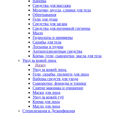
Наборы
Средства для массажа
Молочко, муссы, сливки для тела
Обертывания
Гели для душа
Средства для загара
Средства для интимной гигиены
Мыло
Гидролаты и шиммеры
Скрабы для тела
Лосьоны и пудры
Антицеллюлитные средства
Крема, гели, сыворотки, масла для тела
Уход за кожей лица
Назад
Уход за кожей лица
Гели, скрабы, пилинги для лица
Наборы средств для ухода
Сыворотки, флюиды и тоники
Снятие макияжа и очищение
Маски для лица
Уход за кожей губ
Крема для лица
Масло для лица
Стерилизация и Дезинфекция