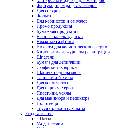
Материалы и одежда для мастеров
Фартуки, одежда для мастеров
Для солярия
Фольга
Для кабинетов и санузлов
Промо продукция
Бумажная продукция
Ватные палочки, диски
Влажные салфетки
Емкости для косметических средств
Книги записи, журналы регистрации
Шпатели
Бумага для депиляции
Салфетки и коврики
Шапочки одноразовые
Тапочки и бахилы
Для косметологов
Для парикмахеров
Простыни, чехлы
Для маникюра и педикюра
Полотенца
Трусики, бюстье, халаты
Уход за телом
Назад
Уход за телом