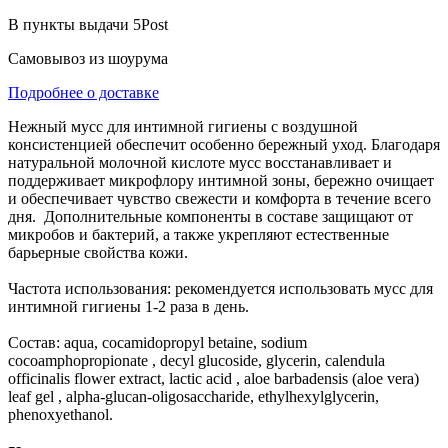
В пункты выдачи 5Post
Самовывоз из шоурума
Подробнее о доставке
Нежный мусс для интимной гигиены с воздушной
консистенцией обеспечит особенно бережный уход. Благодаря
натуральной молочной кислоте мусс восстанавливает и
поддерживает микрофлору интимной зоны, бережно очищает
и обеспечивает чувство свежести и комфорта в течение всего
дня. Дополнительные компоненты в составе защищают от
микробов и бактерий, а также укрепляют естественные
барьерные свойства кожи.
Частота использования: рекомендуется использовать мусс для
интимной гигиены 1-2 раза в день.
Состав: aqua, cocamidopropyl betaine, sodium
cocoamphopropionate , decyl glucoside, glycerin, calendula
officinalis flower extract, lactic acid , aloe barbadensis (aloe vera)
leaf gel , alpha-glucan-oligosaccharide, ethylhexylglycerin,
phenoxyethanol.