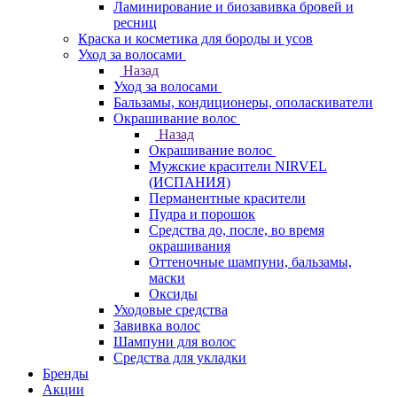
Ламинирование и биозавивка бровей и
ресниц
Краска и косметика для бороды и усов
Уход за волосами
Назад
Уход за волосами
Бальзамы, кондиционеры, ополаскиватели
Окрашивание волос
Назад
Окрашивание волос
Мужские красители NIRVEL
(ИСПАНИЯ)
Перманентные красители
Пудра и порошок
Средства до, после, во время
окрашивания
Оттеночные шампуни, бальзамы,
маски
Оксиды
Уходовые средства
Завивка волос
Шампуни для волос
Средства для укладки
Бренды
Акции