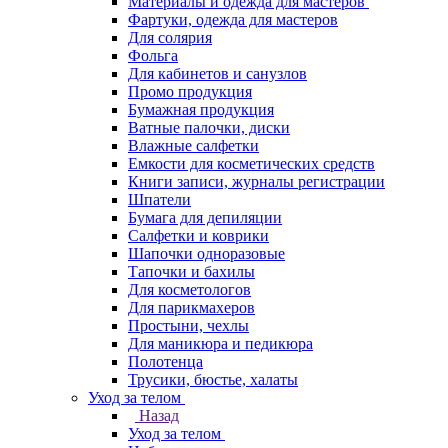
Материалы и одежда для мастеров
Фартуки, одежда для мастеров
Для солярия
Фольга
Для кабинетов и санузлов
Промо продукция
Бумажная продукция
Ватные палочки, диски
Влажные салфетки
Емкости для косметических средств
Книги записи, журналы регистрации
Шпатели
Бумага для депиляции
Салфетки и коврики
Шапочки одноразовые
Тапочки и бахилы
Для косметологов
Для парикмахеров
Простыни, чехлы
Для маникюра и педикюра
Полотенца
Трусики, бюстье, халаты
Уход за телом
Назад
Уход за телом