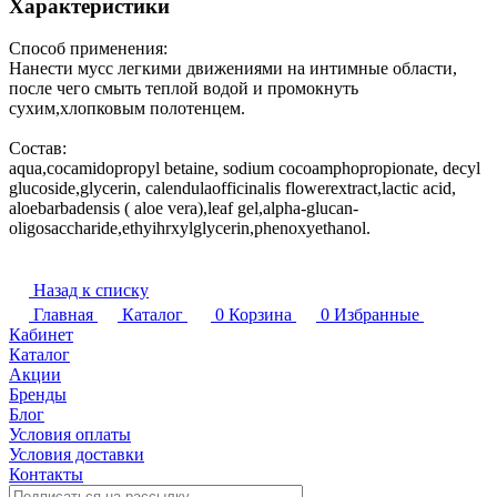
Характеристики
Способ применения:
Нанести мусс легкими движениями на интимные области,
после чего смыть теплой водой и промокнуть
сухим,хлопковым полотенцем.
Состав:
aqua,cocamidopropyl betaine, sodium cocoamphopropionate, decyl
glucoside,glycerin, calendulaofficinalis flowerextract,lactic acid,
aloebarbadensis ( aloe vera),leaf gel,alpha-glucan-
oligosaccharide,ethyihrxylglycerin,phenoxyethanol.
Назад к списку
Главная
Каталог
0
Корзина
0
Избранные
Кабинет
Каталог
Акции
Бренды
Блог
Условия оплаты
Условия доставки
Контакты