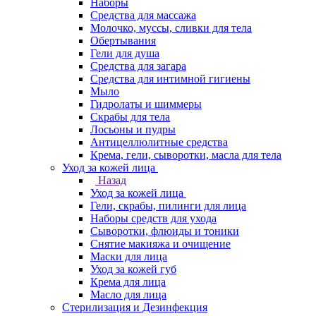
Наборы
Средства для массажа
Молочко, муссы, сливки для тела
Обертывания
Гели для душа
Средства для загара
Средства для интимной гигиены
Мыло
Гидролаты и шиммеры
Скрабы для тела
Лосьоны и пудры
Антицеллюлитные средства
Крема, гели, сыворотки, масла для тела
Уход за кожей лица
Назад
Уход за кожей лица
Гели, скрабы, пилинги для лица
Наборы средств для ухода
Сыворотки, флюиды и тоники
Снятие макияжа и очищение
Маски для лица
Уход за кожей губ
Крема для лица
Масло для лица
Стерилизация и Дезинфекция