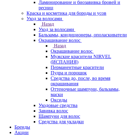
Ламинирование и биозавивка бровей и
ресниц
Краска и косметика для бороды и усов
Уход за волосами
Назад
Уход за волосами
Бальзамы, кондиционеры, ополаскиватели
Окрашивание волос
Назад
Окрашивание волос
Мужские красители NIRVEL
(ИСПАНИЯ)
Перманентные красители
Пудра и порошок
Средства до, после, во время
окрашивания
Оттеночные шампуни, бальзамы,
маски
Оксиды
Уходовые средства
Завивка волос
Шампуни для волос
Средства для укладки
Бренды
Акции