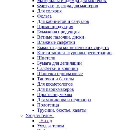
Материалы и одежда для мастеров
Фартуки, одежда для мастеров
Для солярия
Фольга
Для кабинетов и санузлов
Промо продукция
Бумажная продукция
Ватные палочки, диски
Влажные салфетки
Емкости для косметических средств
Книги записи, журналы регистрации
Шпатели
Бумага для депиляции
Салфетки и коврики
Шапочки одноразовые
Тапочки и бахилы
Для косметологов
Для парикмахеров
Простыни, чехлы
Для маникюра и педикюра
Полотенца
Трусики, бюстье, халаты
Уход за телом
Назад
Уход за телом