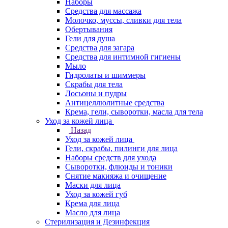
Наборы
Средства для массажа
Молочко, муссы, сливки для тела
Обертывания
Гели для душа
Средства для загара
Средства для интимной гигиены
Мыло
Гидролаты и шиммеры
Скрабы для тела
Лосьоны и пудры
Антицеллюлитные средства
Крема, гели, сыворотки, масла для тела
Уход за кожей лица
Назад
Уход за кожей лица
Гели, скрабы, пилинги для лица
Наборы средств для ухода
Сыворотки, флюиды и тоники
Снятие макияжа и очищение
Маски для лица
Уход за кожей губ
Крема для лица
Масло для лица
Стерилизация и Дезинфекция