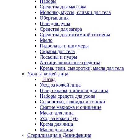
Наборы
Средства для массажа
Молочко, муссы, сливки для тела
Обертывания
Гели для душа
Средства для загара
Средства для интимной гигиены
Мыло
Гидролаты и шиммеры
Скрабы для тела
Лосьоны и пудры
Антицеллюлитные средства
Крема, гели, сыворотки, масла для тела
Уход за кожей лица
Назад
Уход за кожей лица
Гели, скрабы, пилинги для лица
Наборы средств для ухода
Сыворотки, флюиды и тоники
Снятие макияжа и очищение
Маски для лица
Уход за кожей губ
Крема для лица
Масло для лица
Стерилизация и Дезинфекция