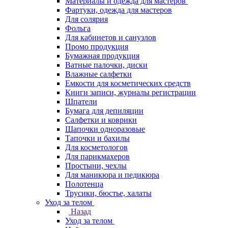
Материалы и одежда для мастеров
Фартуки, одежда для мастеров
Для солярия
Фольга
Для кабинетов и санузлов
Промо продукция
Бумажная продукция
Ватные палочки, диски
Влажные салфетки
Емкости для косметических средств
Книги записи, журналы регистрации
Шпатели
Бумага для депиляции
Салфетки и коврики
Шапочки одноразовые
Тапочки и бахилы
Для косметологов
Для парикмахеров
Простыни, чехлы
Для маникюра и педикюра
Полотенца
Трусики, бюстье, халаты
Уход за телом
Назад
Уход за телом