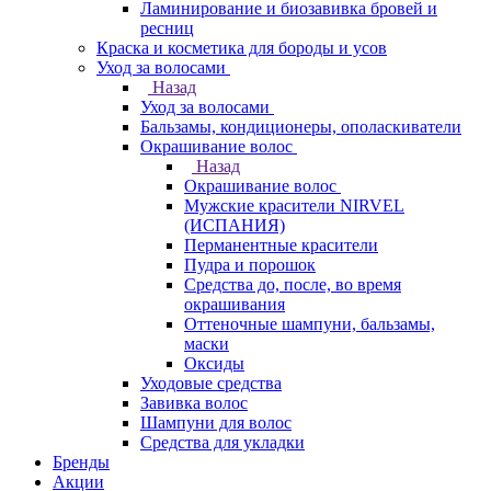
Ламинирование и биозавивка бровей и
ресниц
Краска и косметика для бороды и усов
Уход за волосами
Назад
Уход за волосами
Бальзамы, кондиционеры, ополаскиватели
Окрашивание волос
Назад
Окрашивание волос
Мужские красители NIRVEL
(ИСПАНИЯ)
Перманентные красители
Пудра и порошок
Средства до, после, во время
окрашивания
Оттеночные шампуни, бальзамы,
маски
Оксиды
Уходовые средства
Завивка волос
Шампуни для волос
Средства для укладки
Бренды
Акции