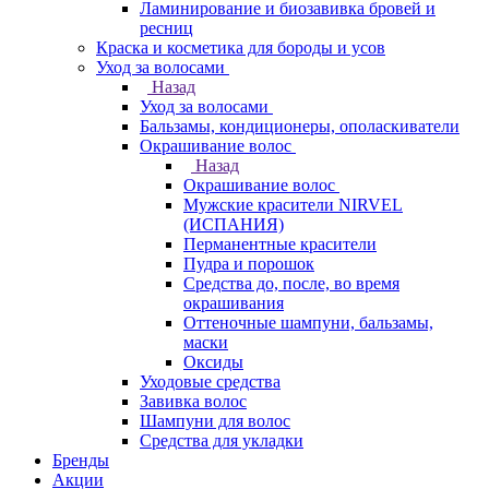
Ламинирование и биозавивка бровей и
ресниц
Краска и косметика для бороды и усов
Уход за волосами
Назад
Уход за волосами
Бальзамы, кондиционеры, ополаскиватели
Окрашивание волос
Назад
Окрашивание волос
Мужские красители NIRVEL
(ИСПАНИЯ)
Перманентные красители
Пудра и порошок
Средства до, после, во время
окрашивания
Оттеночные шампуни, бальзамы,
маски
Оксиды
Уходовые средства
Завивка волос
Шампуни для волос
Средства для укладки
Бренды
Акции