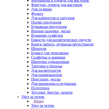
Материалы и одежда для мастеров
Фартуки, одежда для мастеров
Для солярия
Фольга
Для кабинетов и санузлов
Промо продукция
Бумажная продукция
Ватные палочки, диски
Влажные салфетки
Емкости для косметических средств
Книги записи, журналы регистрации
Шпатели
Бумага для депиляции
Салфетки и коврики
Шапочки одноразовые
Тапочки и бахилы
Для косметологов
Для парикмахеров
Простыни, чехлы
Для маникюра и педикюра
Полотенца
Трусики, бюстье, халаты
Уход за телом
Назад
Уход за телом