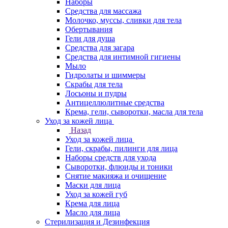
Наборы
Средства для массажа
Молочко, муссы, сливки для тела
Обертывания
Гели для душа
Средства для загара
Средства для интимной гигиены
Мыло
Гидролаты и шиммеры
Скрабы для тела
Лосьоны и пудры
Антицеллюлитные средства
Крема, гели, сыворотки, масла для тела
Уход за кожей лица
Назад
Уход за кожей лица
Гели, скрабы, пилинги для лица
Наборы средств для ухода
Сыворотки, флюиды и тоники
Снятие макияжа и очищение
Маски для лица
Уход за кожей губ
Крема для лица
Масло для лица
Стерилизация и Дезинфекция