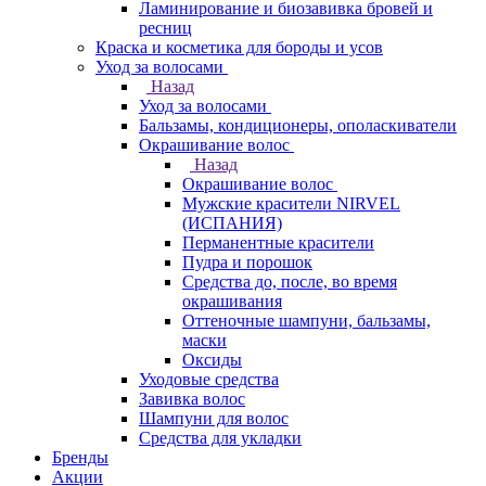
Ламинирование и биозавивка бровей и
ресниц
Краска и косметика для бороды и усов
Уход за волосами
Назад
Уход за волосами
Бальзамы, кондиционеры, ополаскиватели
Окрашивание волос
Назад
Окрашивание волос
Мужские красители NIRVEL
(ИСПАНИЯ)
Перманентные красители
Пудра и порошок
Средства до, после, во время
окрашивания
Оттеночные шампуни, бальзамы,
маски
Оксиды
Уходовые средства
Завивка волос
Шампуни для волос
Средства для укладки
Бренды
Акции