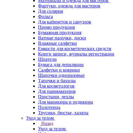
Материалы и одежда для мастеров
Фартуки, одежда для мастеров
Для солярия
Фольга
Для кабинетов и санузлов
Промо продукция
Бумажная продукция
Ватные палочки, диски
Влажные салфетки
Емкости для косметических средств
Книги записи, журналы регистрации
Шпатели
Бумага для депиляции
Салфетки и коврики
Шапочки одноразовые
Тапочки и бахилы
Для косметологов
Для парикмахеров
Простыни, чехлы
Для маникюра и педикюра
Полотенца
Трусики, бюстье, халаты
Уход за телом
Назад
Уход за телом