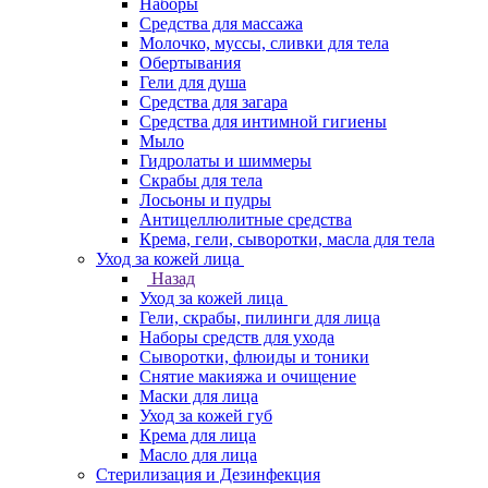
Наборы
Средства для массажа
Молочко, муссы, сливки для тела
Обертывания
Гели для душа
Средства для загара
Средства для интимной гигиены
Мыло
Гидролаты и шиммеры
Скрабы для тела
Лосьоны и пудры
Антицеллюлитные средства
Крема, гели, сыворотки, масла для тела
Уход за кожей лица
Назад
Уход за кожей лица
Гели, скрабы, пилинги для лица
Наборы средств для ухода
Сыворотки, флюиды и тоники
Снятие макияжа и очищение
Маски для лица
Уход за кожей губ
Крема для лица
Масло для лица
Стерилизация и Дезинфекция