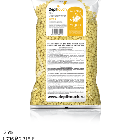
-25%
1 736 ₽
2 315 ₽