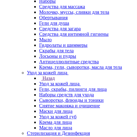
Наборы
Средства для массажа
Молочко, муссы, сливки для тела
Обертывания
Гели для душа
Средства для загара
Средства для интимной гигиены
Мыло
Гидролаты и шиммеры
Скрабы для тела
Лосьоны и пудры
Антицеллюлитные средства
Крема, гели, сыворотки, масла для тела
Уход за кожей лица
Назад
Уход за кожей лица
Гели, скрабы, пилинги для лица
Наборы средств для ухода
Сыворотки, флюиды и тоники
Снятие макияжа и очищение
Маски для лица
Уход за кожей губ
Крема для лица
Масло для лица
Стерилизация и Дезинфекция