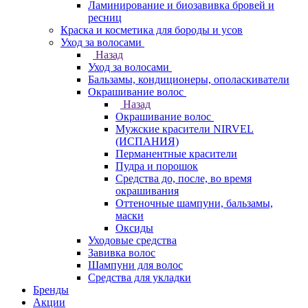
Ламинирование и биозавивка бровей и
ресниц
Краска и косметика для бороды и усов
Уход за волосами
Назад
Уход за волосами
Бальзамы, кондиционеры, ополаскиватели
Окрашивание волос
Назад
Окрашивание волос
Мужские красители NIRVEL
(ИСПАНИЯ)
Перманентные красители
Пудра и порошок
Средства до, после, во время
окрашивания
Оттеночные шампуни, бальзамы,
маски
Оксиды
Уходовые средства
Завивка волос
Шампуни для волос
Средства для укладки
Бренды
Акции