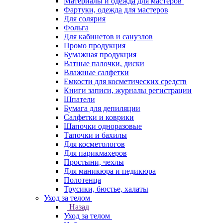
Материалы и одежда для мастеров
Фартуки, одежда для мастеров
Для солярия
Фольга
Для кабинетов и санузлов
Промо продукция
Бумажная продукция
Ватные палочки, диски
Влажные салфетки
Емкости для косметических средств
Книги записи, журналы регистрации
Шпатели
Бумага для депиляции
Салфетки и коврики
Шапочки одноразовые
Тапочки и бахилы
Для косметологов
Для парикмахеров
Простыни, чехлы
Для маникюра и педикюра
Полотенца
Трусики, бюстье, халаты
Уход за телом
Назад
Уход за телом