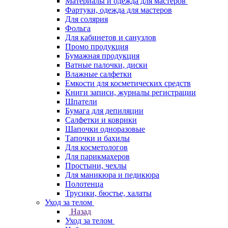
Материалы и одежда для мастеров
Фартуки, одежда для мастеров
Для солярия
Фольга
Для кабинетов и санузлов
Промо продукция
Бумажная продукция
Ватные палочки, диски
Влажные салфетки
Емкости для косметических средств
Книги записи, журналы регистрации
Шпатели
Бумага для депиляции
Салфетки и коврики
Шапочки одноразовые
Тапочки и бахилы
Для косметологов
Для парикмахеров
Простыни, чехлы
Для маникюра и педикюра
Полотенца
Трусики, бюстье, халаты
Уход за телом
Назад
Уход за телом