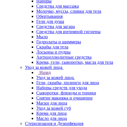
Наборы
Средства для массажа
Молочко, муссы, сливки для тела
Обертывания
Гели для душа
Средства для загара
Средства для интимной гигиены
Мыло
Гидролаты и шиммеры
Скрабы для тела
Лосьоны и пудры
Антицеллюлитные средства
Крема, гели, сыворотки, масла для тела
Уход за кожей лица
Назад
Уход за кожей лица
Гели, скрабы, пилинги для лица
Наборы средств для ухода
Сыворотки, флюиды и тоники
Снятие макияжа и очищение
Маски для лица
Уход за кожей губ
Крема для лица
Масло для лица
Стерилизация и Дезинфекция