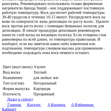
разогрева. Рекомендовано использовать только фирменные
нагреватели бренда Starpil - они поддерживают постоянную
рабочую температуру. Воск достигнет рабочей температуры
39-40 градусов в течении 10-15 минут. Распределите воск на
коже по поверхности зоны депиляции по росту волос. Удалите
воск против роста волос с помощью бумажных полосок для
депиляции. В начале процедуры депиляции рекомендуем
нанести слой воска на восковую полоску. Если толщина слоя
равномерна по всей длине, то температура правильная. И
наоборот, если вы заметили какое-либо изменения или
подтекания, температура слишком высока для применения -
необходимо подождать пока воск немного остынет.
Цвет (вкус/запах)
Азулен
Вид воска
Теплый
Назначение
для любых зон
Тип (состав)
Натуральный
Форма выпуска
Картридж
Плотность
Прозрачный
Назад к списку
Главная
Каталог
0
Корзина
0
Избранные
Кабинет