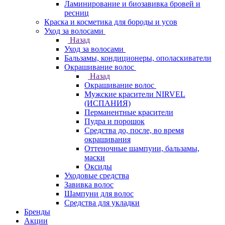
Ламинирование и биозавивка бровей и
ресниц
Краска и косметика для бороды и усов
Уход за волосами
Назад
Уход за волосами
Бальзамы, кондиционеры, ополаскиватели
Окрашивание волос
Назад
Окрашивание волос
Мужские красители NIRVEL
(ИСПАНИЯ)
Перманентные красители
Пудра и порошок
Средства до, после, во время
окрашивания
Оттеночные шампуни, бальзамы,
маски
Оксиды
Уходовые средства
Завивка волос
Шампуни для волос
Средства для укладки
Бренды
Акции