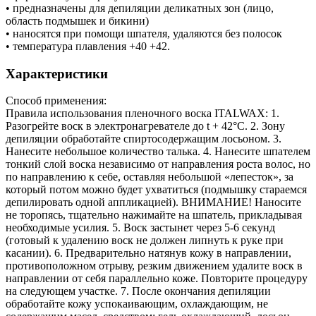
• предназначены для депиляции деликатных зон (лицо,
область подмышек и бикини)
• наносятся при помощи шпателя, удаляются без полосок
• температура плавления +40 +42.
Характеристики
Способ применения:
Правила использования пленочного воска ITALWAX: 1.
Разогрейте воск в электронагревателе до t + 42°С. 2. Зону
депиляции обработайте спиртосодержащим лосьоном. 3.
Нанесите небольшое количество талька. 4. Нанесите шпателем
тонкий слой воска независимо от направления роста волос, но
по направлению к себе, оставляя небольшой «лепесток», за
который потом можно будет ухватиться (подмышку стараемся
депилировать одной аппликацией). ВНИМАНИЕ! Наносите
не торопясь, тщательно нажимайте на шпатель, прикладывая
необходимые усилия. 5. Воск застынет через 5-6 секунд
(готовый к удалению воск не должен липнуть к руке при
касании). 6. Предварительно натянув кожу в направлении,
противоположном отрыву, резким движением удалите воск в
направлении от себя параллельно коже. Повторите процедуру
на следующем участке. 7. После окончания депиляции
обработайте кожу успокаивающим, охлаждающим, не