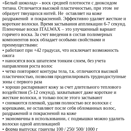
«Белый шоколад» - воск средней плотности с диоксидом
титана. Отличается высокой пластичностью, при этом не
образует тянущихся нитей. Не оставляет на коже
раздражений и покраснений. Эффективно удаляет жесткие и
короткие волоски. Время застывания аппликации 6-7 секунд.
Пленочные воски ITALWAX – это улучшенный вариант
горячего воска. За счет введения в состав полимерных
компонентов воск обладает особыми свойствами и
преимуществами:
• работают при +42 градусах, что исключает возможность
ожога
• наносятся воск шпателем тонким слоем, без учета
направления роста волос
• четко повторяют контуры тела, т.к. отличаются высокой
пластичностью, позволяя продепилировать труднодоступные
зоны с первого раза
• хорошо распаривают кожу за счет длительного теплового
воздействия (5-12 секунд), захватывают даже короткие и
жесткие волоски, и только после этого застывают
• снимаются пленкой, удаляя полностью все волоски с
корешками, не оставляют после себя обломанных волос,
раздражений и покраснений на коже
• экономичны в использовании, с подмышки можно удалить
волоски одной аппликацией
• форма выпуска: гранулы 100 / 250/ 500/ 1000 г