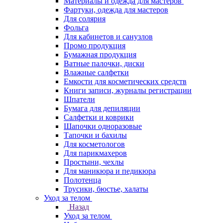
Материалы и одежда для мастеров
Фартуки, одежда для мастеров
Для солярия
Фольга
Для кабинетов и санузлов
Промо продукция
Бумажная продукция
Ватные палочки, диски
Влажные салфетки
Емкости для косметических средств
Книги записи, журналы регистрации
Шпатели
Бумага для депиляции
Салфетки и коврики
Шапочки одноразовые
Тапочки и бахилы
Для косметологов
Для парикмахеров
Простыни, чехлы
Для маникюра и педикюра
Полотенца
Трусики, бюстье, халаты
Уход за телом
Назад
Уход за телом