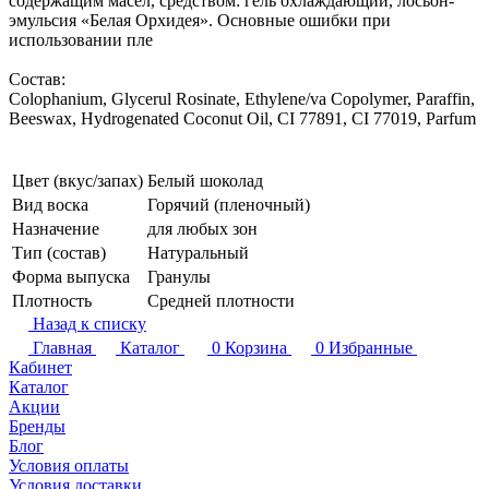
содержащим масел, средством: гель охлаждающий, лосьон-
эмульсия «Белая Орхидея». Основные ошибки при
использовании пле
Состав:
Colophanium, Glycerul Rosinate, Ethylene/va Copolymer, Paraffin,
Beeswax, Hydrogenated Coconut Oil, CI 77891, CI 77019, Parfum
Цвет (вкус/запах)
Белый шоколад
Вид воска
Горячий (пленочный)
Назначение
для любых зон
Тип (состав)
Натуральный
Форма выпуска
Гранулы
Плотность
Средней плотности
Назад к списку
Главная
Каталог
0
Корзина
0
Избранные
Кабинет
Каталог
Акции
Бренды
Блог
Условия оплаты
Условия доставки