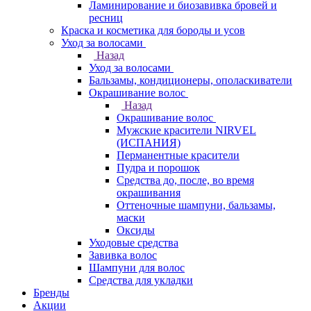
Ламинирование и биозавивка бровей и
ресниц
Краска и косметика для бороды и усов
Уход за волосами
Назад
Уход за волосами
Бальзамы, кондиционеры, ополаскиватели
Окрашивание волос
Назад
Окрашивание волос
Мужские красители NIRVEL
(ИСПАНИЯ)
Перманентные красители
Пудра и порошок
Средства до, после, во время
окрашивания
Оттеночные шампуни, бальзамы,
маски
Оксиды
Уходовые средства
Завивка волос
Шампуни для волос
Средства для укладки
Бренды
Акции