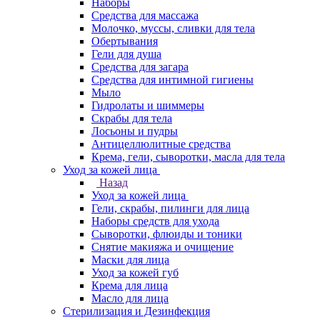
Наборы
Средства для массажа
Молочко, муссы, сливки для тела
Обертывания
Гели для душа
Средства для загара
Средства для интимной гигиены
Мыло
Гидролаты и шиммеры
Скрабы для тела
Лосьоны и пудры
Антицеллюлитные средства
Крема, гели, сыворотки, масла для тела
Уход за кожей лица
Назад
Уход за кожей лица
Гели, скрабы, пилинги для лица
Наборы средств для ухода
Сыворотки, флюиды и тоники
Снятие макияжа и очищение
Маски для лица
Уход за кожей губ
Крема для лица
Масло для лица
Стерилизация и Дезинфекция